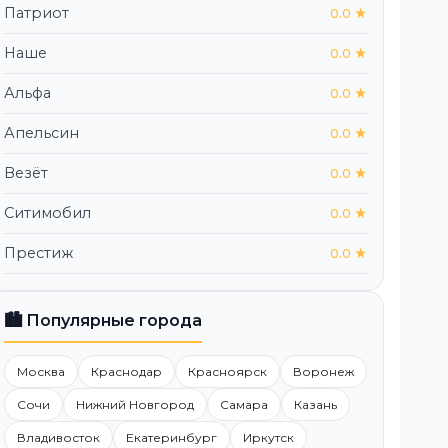
Патриот
0.0 ★
Наше
0.0 ★
Альфа
0.0 ★
Апельсин
0.0 ★
Везёт
0.0 ★
Ситимобил
0.0 ★
Престиж
0.0 ★
🏙️ Популярные города
Москва
Краснодар
Красноярск
Воронеж
Сочи
Нижний Новгород
Самара
Казань
Владивосток
Екатеринбург
Иркутск