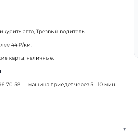
икурить авто, Трезвый водитель.
алее 44 ₽/км.
е карты, наличные.
ы
196-70-58 — машина приедет через 5 - 10 мин.
▼