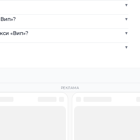
▼
«Вип»?
▼
кси «Вип»?
▼
▼
РЕКЛАМА