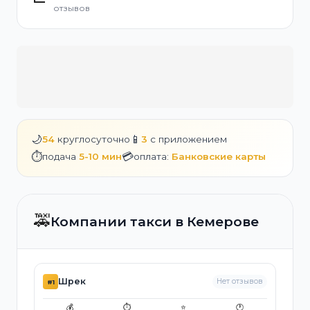
отзывов
🌙
📱
54
круглосуточно
3
с приложением
⏱️
💳
подача
5-10 мин
оплата:
Банковские карты
🚕
Компании такси в Кемерове
Шрек
Нет отзывов
#1
💰
⏱️
⭐
🕐