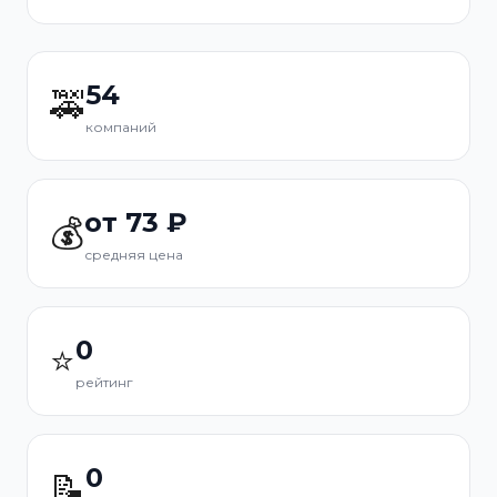
54
🚕
компаний
от 73 ₽
💰
средняя цена
0
⭐
рейтинг
0
📝