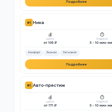
Подробнее
Ника
#1
💰
⏱️
ЦЕНА
ПОДАЧА
от 105 ₽
5 - 10 мин м
Комфорт
Эконом
Легковое
Подробнее
Авто-престиж
#1
💰
⏱️
ЦЕНА
ПОДАЧА
от 171 ₽
5 - 10 мин м