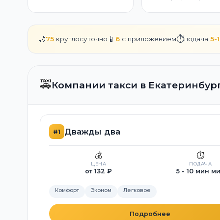
🌙
📱
⏱️
75
круглосуточно
6
с приложением
подача
5-
🚕
Компании такси в Екатеринбур
Дважды два
#1
💰
⏱️
ЦЕНА
ПОДАЧА
от 132 ₽
5 - 10 мин м
Комфорт
Эконом
Легковое
Подробнее