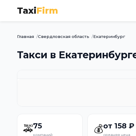
Taxi
Firm
Главная
Свердловская область
Екатеринбург
Такси в Екатеринбург
75
от 158 ₽
🚕
💰
компаний
средняя цена