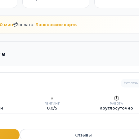
💳
10 мин
оплата:
Банковские карты
ге
Нет отзы
⭐
🕐
РЕЙТИНГ
РАБОТА
ин
0.0/5
Круглосуточно
Отзывы