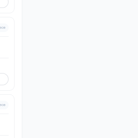
вов
вов