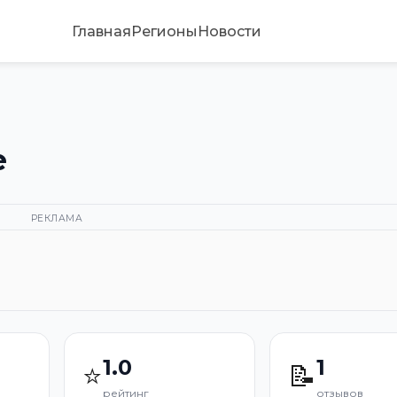
Главная
Регионы
Новости
е
РЕКЛАМА
1.0
1
⭐
📝
рейтинг
отзывов