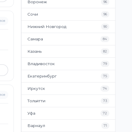
Воронеж
96
Сочи
96
вов
Нижний Новгород
90
Самара
84
Казань
82
Владивосток
79
Екатеринбург
75
Иркутск
74
вов
Тольятти
73
Уфа
72
Барнаул
71