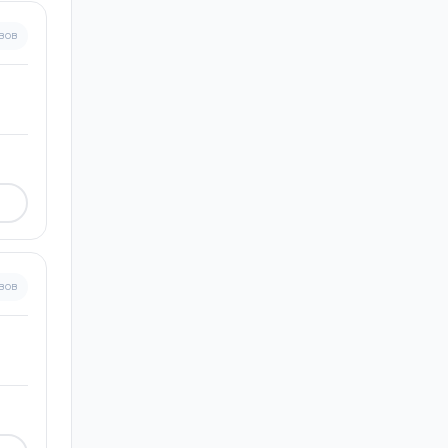
вов
вов