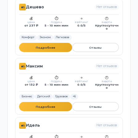
Дешево
Нет отзывов
#1
💰
⏱️
⭐
🕐
ЦЕНА
ПОДАЧА
РЕЙТИНГ
РАБОТА
от 237 ₽
5 - 10 мин мин
0.0/5
Круглосуточн
о
Комфорт
Эконом
Легковое
Подробнее
Отзывы
Максим
Нет отзывов
#1
💰
⏱️
⭐
🕐
ЦЕНА
ПОДАЧА
РЕЙТИНГ
РАБОТА
от 132 ₽
5 - 10 мин мин
0.0/5
Круглосуточн
о
Бизнес
Детский
Грузовое
+6
Подробнее
Отзывы
Идель
Нет отзывов
#1
💰
⏱️
⭐
🕐