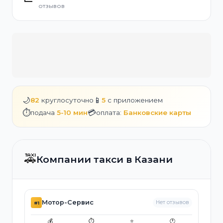
отзывов
🌙
📱
82
круглосуточно
5
с приложением
⏱️
💳
подача
5-10 мин
оплата:
Банковские карты
🚕
Компании такси в Казани
Мотор-Сервис
Нет отзывов
#1
💰
⏱️
⭐
🕐