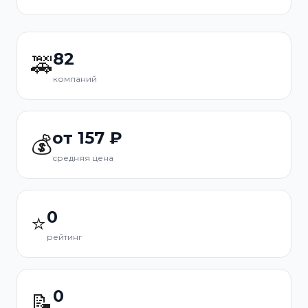
82
🚕
компаний
от 157 ₽
💰
средняя цена
0
⭐
рейтинг
0
📝