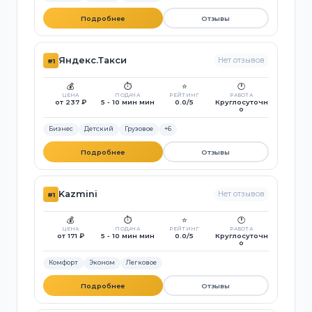
Подробнее
Отзывы
Яндекс.Такси
Нет отзывов
#1
💰
⏱️
⭐
🕐
ЦЕНА
ПОДАЧА
РЕЙТИНГ
РАБОТА
от 237 ₽
5 - 10 мин мин
0.0/5
Круглосуточн
о
Бизнес
Детский
Грузовое
+6
Подробнее
Отзывы
Kazmini
Нет отзывов
#1
💰
⏱️
⭐
🕐
ЦЕНА
ПОДАЧА
РЕЙТИНГ
РАБОТА
от 171 ₽
5 - 10 мин мин
0.0/5
Круглосуточн
о
Комфорт
Эконом
Легковое
Подробнее
Отзывы