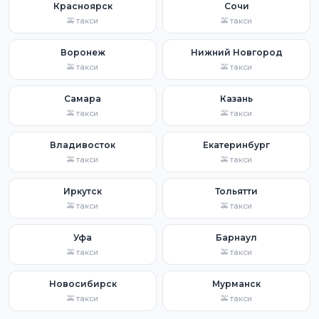
Красноярск
Сочи
🚕 такси
🚕 такси
Воронеж
Нижний Новгород
🚕 такси
🚕 такси
Самара
Казань
🚕 такси
🚕 такси
Владивосток
Екатеринбург
🚕 такси
🚕 такси
Иркутск
Тольятти
🚕 такси
🚕 такси
Уфа
Барнаул
🚕 такси
🚕 такси
Новосибирск
Мурманск
🚕 такси
🚕 такси