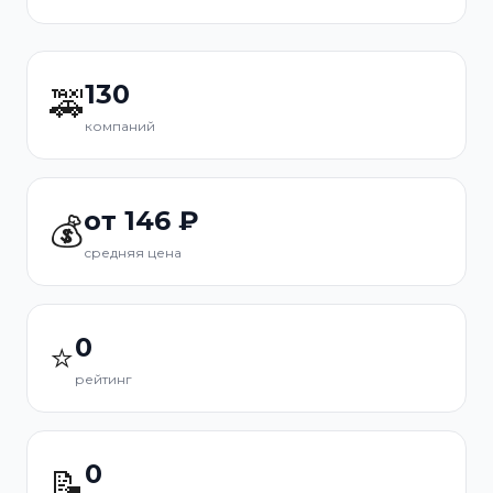
130
🚕
компаний
от 146 ₽
💰
средняя цена
0
⭐
рейтинг
0
📝