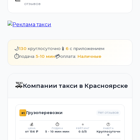
отзывов
🌙
📱
130
круглосуточно
6
с приложением
⏱️
💳
подача
5-10 мин
оплата:
Наличные
🚕
Компании такси в Красноярске
Грузоперевозки
Нет отзывов
#1
💰
⏱️
⭐
🕐
ЦЕНА
ПОДАЧА
РЕЙТИНГ
РАБОТА
от 156 ₽
5 - 10 мин мин
0.0/5
Круглосуточн
о