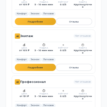
ЦЕНА
ПОДАЧА
РЕЙТИНГ
РАБОТА
от 109 ₽
5 - 10 мин мин
0.0/5
Круглосуточн
о
Комфорт
Эконом
Легковое
Подробнее
Отзывы
Экипаж
Нет отзывов
#1
💰
⏱️
⭐
🕐
ЦЕНА
ПОДАЧА
РЕЙТИНГ
РАБОТА
от 109 ₽
5 - 10 мин мин
0.0/5
Круглосуточн
о
Комфорт
Эконом
Легковое
Подробнее
Отзывы
Профессионал
Нет отзывов
#1
💰
⏱️
⭐
🕐
ЦЕНА
ПОДАЧА
РЕЙТИНГ
РАБОТА
от 151 ₽
5 - 10 мин мин
0.0/5
Круглосуточн
о
Комфорт
Эконом
Легковое