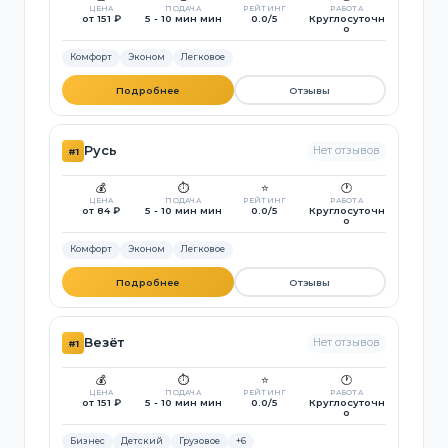
ЦЕНА
ПОДАЧА
РЕЙТИНГ
РАБОТА
от 151 ₽
5 - 10 мин мин
0.0/5
Круглосуточн
о
Комфорт
Эконом
Легковое
Подробнее
Отзывы
Русь
Нет отзывов
#1
💰
⏱️
⭐
🕐
ЦЕНА
ПОДАЧА
РЕЙТИНГ
РАБОТА
от 84 ₽
5 - 10 мин мин
0.0/5
Круглосуточн
о
Комфорт
Эконом
Легковое
Подробнее
Отзывы
Везёт
Нет отзывов
#1
💰
⏱️
⭐
🕐
ЦЕНА
ПОДАЧА
РЕЙТИНГ
РАБОТА
от 151 ₽
5 - 10 мин мин
0.0/5
Круглосуточн
о
Бизнес
Детский
Грузовое
+6