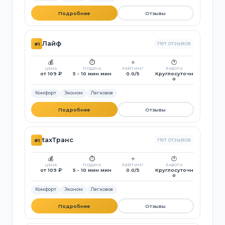
Подробнее
Отзывы
Лайф
Нет отзывов
#1
💰
⏱️
⭐
🕐
ЦЕНА
ПОДАЧА
РЕЙТИНГ
РАБОТА
от 109 ₽
5 - 10 мин мин
0.0/5
Круглосуточн
о
Комфорт
Эконом
Легковое
Подробнее
Отзывы
taxТранс
Нет отзывов
#1
💰
⏱️
⭐
🕐
ЦЕНА
ПОДАЧА
РЕЙТИНГ
РАБОТА
от 109 ₽
5 - 10 мин мин
0.0/5
Круглосуточн
о
Комфорт
Эконом
Легковое
Подробнее
Отзывы