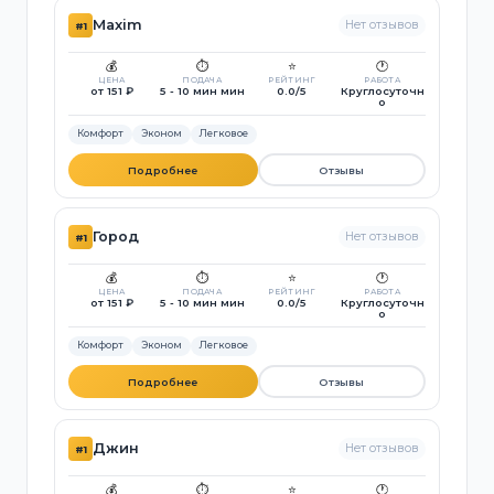
Maxim
Нет отзывов
#1
💰
⏱️
⭐
🕐
ЦЕНА
ПОДАЧА
РЕЙТИНГ
РАБОТА
от 151 ₽
5 - 10 мин мин
0.0/5
Круглосуточн
о
Комфорт
Эконом
Легковое
Подробнее
Отзывы
Город
Нет отзывов
#1
💰
⏱️
⭐
🕐
ЦЕНА
ПОДАЧА
РЕЙТИНГ
РАБОТА
от 151 ₽
5 - 10 мин мин
0.0/5
Круглосуточн
о
Комфорт
Эконом
Легковое
Подробнее
Отзывы
Джин
Нет отзывов
#1
💰
⏱️
⭐
🕐