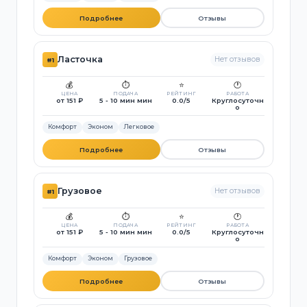
Подробнее
Отзывы
Ласточка
Нет отзывов
#1
💰
⏱️
⭐
🕐
ЦЕНА
ПОДАЧА
РЕЙТИНГ
РАБОТА
от 151 ₽
5 - 10 мин мин
0.0/5
Круглосуточн
о
Комфорт
Эконом
Легковое
Подробнее
Отзывы
Грузовое
Нет отзывов
#1
💰
⏱️
⭐
🕐
ЦЕНА
ПОДАЧА
РЕЙТИНГ
РАБОТА
от 151 ₽
5 - 10 мин мин
0.0/5
Круглосуточн
о
Комфорт
Эконом
Грузовое
Подробнее
Отзывы