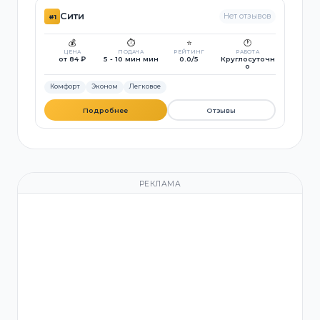
Сити
Нет отзывов
#1
💰
⏱️
⭐
🕐
ЦЕНА
ПОДАЧА
РЕЙТИНГ
РАБОТА
от 84 ₽
5 - 10 мин мин
0.0/5
Круглосуточн
о
Комфорт
Эконом
Легковое
Подробнее
Отзывы
РЕКЛАМА