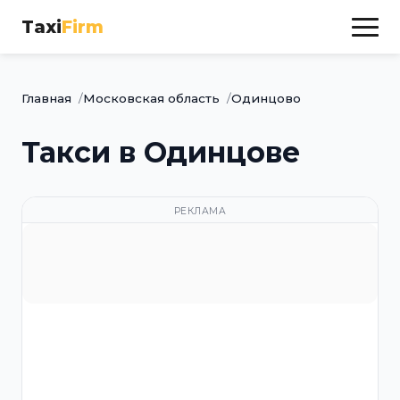
Taxi
Firm
Главная
Московская область
Одинцово
Такси в Одинцове
РЕКЛАМА