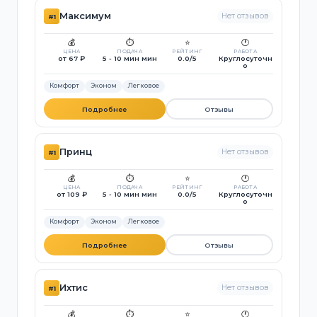
Максимум
Нет отзывов
#1
💰
⏱️
⭐
🕐
ЦЕНА
ПОДАЧА
РЕЙТИНГ
РАБОТА
от 67 ₽
5 - 10 мин мин
0.0/5
Круглосуточн
о
Комфорт
Эконом
Легковое
Подробнее
Отзывы
Принц
Нет отзывов
#1
💰
⏱️
⭐
🕐
ЦЕНА
ПОДАЧА
РЕЙТИНГ
РАБОТА
от 109 ₽
5 - 10 мин мин
0.0/5
Круглосуточн
о
Комфорт
Эконом
Легковое
Подробнее
Отзывы
Ихтис
Нет отзывов
#1
💰
⏱️
⭐
🕐