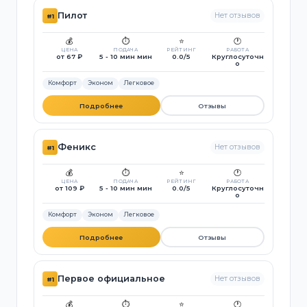
Пилот
Нет отзывов
#1
💰
⏱️
⭐
🕐
ЦЕНА
ПОДАЧА
РЕЙТИНГ
РАБОТА
от 67 ₽
5 - 10 мин мин
0.0/5
Круглосуточн
о
Комфорт
Эконом
Легковое
Подробнее
Отзывы
Феникс
Нет отзывов
#1
💰
⏱️
⭐
🕐
ЦЕНА
ПОДАЧА
РЕЙТИНГ
РАБОТА
от 109 ₽
5 - 10 мин мин
0.0/5
Круглосуточн
о
Комфорт
Эконом
Легковое
Подробнее
Отзывы
Первое официальное
Нет отзывов
#1
💰
⏱️
⭐
🕐