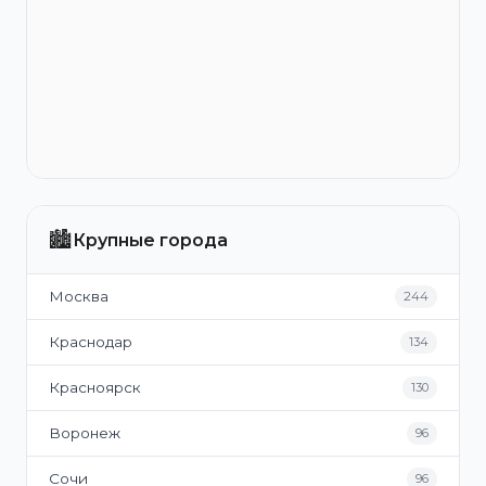
🏙️
Крупные города
Москва
244
Краснодар
134
Красноярск
130
Воронеж
96
Сочи
96