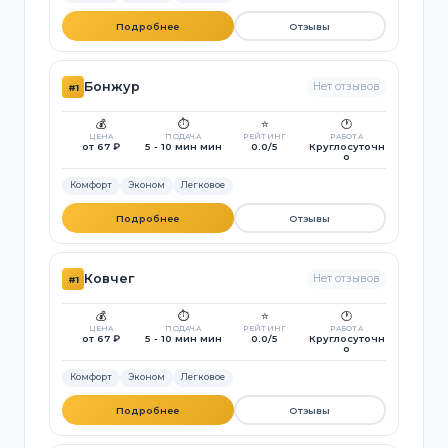
Подробнее
Отзывы
Бонжур
Нет отзывов
#1
💰
⏱️
⭐
🕐
ЦЕНА
ПОДАЧА
РЕЙТИНГ
РАБОТА
от 67 ₽
5 - 10 мин мин
0.0/5
Круглосуточн
о
Комфорт
Эконом
Легковое
Подробнее
Отзывы
Ковчег
Нет отзывов
#1
💰
⏱️
⭐
🕐
ЦЕНА
ПОДАЧА
РЕЙТИНГ
РАБОТА
от 67 ₽
5 - 10 мин мин
0.0/5
Круглосуточн
о
Комфорт
Эконом
Легковое
Подробнее
Отзывы