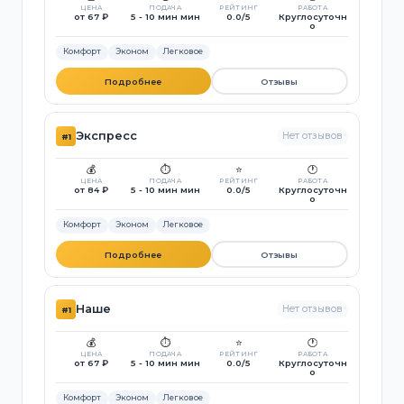
ЦЕНА
ПОДАЧА
РЕЙТИНГ
РАБОТА
от 67 ₽
5 - 10 мин мин
0.0/5
Круглосуточн
о
Комфорт
Эконом
Легковое
Подробнее
Отзывы
Экспресс
Нет отзывов
#1
💰
⏱️
⭐
🕐
ЦЕНА
ПОДАЧА
РЕЙТИНГ
РАБОТА
от 84 ₽
5 - 10 мин мин
0.0/5
Круглосуточн
о
Комфорт
Эконом
Легковое
Подробнее
Отзывы
Наше
Нет отзывов
#1
💰
⏱️
⭐
🕐
ЦЕНА
ПОДАЧА
РЕЙТИНГ
РАБОТА
от 67 ₽
5 - 10 мин мин
0.0/5
Круглосуточн
о
Комфорт
Эконом
Легковое