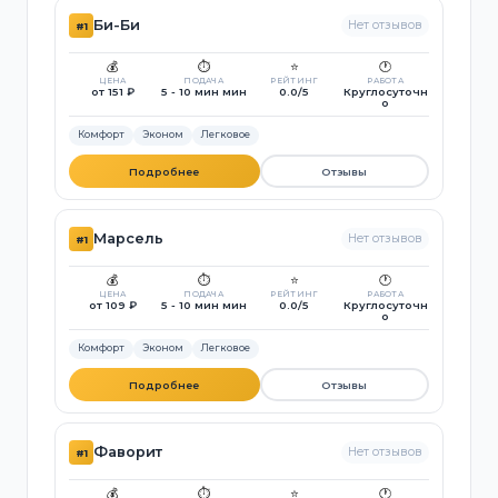
Би-Би
Нет отзывов
#1
💰
⏱️
⭐
🕐
ЦЕНА
ПОДАЧА
РЕЙТИНГ
РАБОТА
от 151 ₽
5 - 10 мин мин
0.0/5
Круглосуточн
о
Комфорт
Эконом
Легковое
Подробнее
Отзывы
Марсель
Нет отзывов
#1
💰
⏱️
⭐
🕐
ЦЕНА
ПОДАЧА
РЕЙТИНГ
РАБОТА
от 109 ₽
5 - 10 мин мин
0.0/5
Круглосуточн
о
Комфорт
Эконом
Легковое
Подробнее
Отзывы
Фаворит
Нет отзывов
#1
💰
⏱️
⭐
🕐