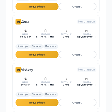
Подробнее
Отзывы
Дом
Нет отзывов
#1
💰
⏱️
⭐
🕐
ЦЕНА
ПОДАЧА
РЕЙТИНГ
РАБОТА
от 109 ₽
5 - 10 мин мин
0.0/5
Круглосуточн
о
Комфорт
Эконом
Легковое
Подробнее
Отзывы
Victory
Нет отзывов
#1
💰
⏱️
⭐
🕐
ЦЕНА
ПОДАЧА
РЕЙТИНГ
РАБОТА
от 67 ₽
5 - 10 мин мин
0.0/5
Круглосуточн
о
Комфорт
Эконом
Легковое
Подробнее
Отзывы