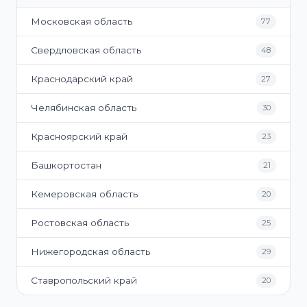
Московская область
77
Свердловская область
48
Краснодарский край
27
Челябинская область
30
Красноярский край
23
Башкортостан
21
Кемеровская область
20
Ростовская область
25
Нижегородская область
29
Ставропольский край
20