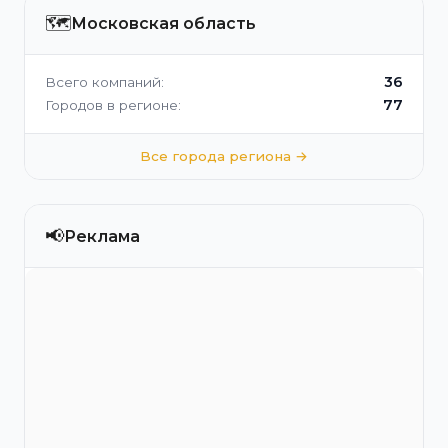
🗺️
Московская область
36
Всего компаний:
77
Городов в регионе:
Все города региона →
📢
Реклама