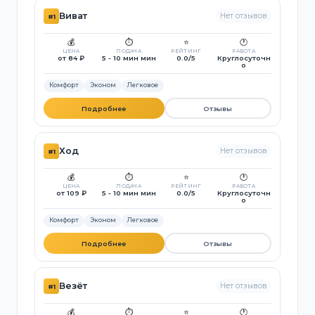
Виват
Нет отзывов
#1
💰
⏱️
⭐
🕐
ЦЕНА
ПОДАЧА
РЕЙТИНГ
РАБОТА
от 84 ₽
5 - 10 мин мин
0.0/5
Круглосуточн
о
Комфорт
Эконом
Легковое
Подробнее
Отзывы
Ход
Нет отзывов
#1
💰
⏱️
⭐
🕐
ЦЕНА
ПОДАЧА
РЕЙТИНГ
РАБОТА
от 109 ₽
5 - 10 мин мин
0.0/5
Круглосуточн
о
Комфорт
Эконом
Легковое
Подробнее
Отзывы
Везёт
Нет отзывов
#1
💰
⏱️
⭐
🕐