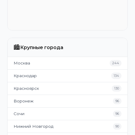
🏙️
Крупные города
Москва
244
Краснодар
134
Красноярск
130
Воронеж
96
Сочи
96
Нижний Новгород
90