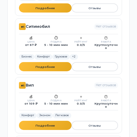
Подробнее
Отзывы
Ситимобил
Нет отзывов
#1
💰
⏱️
⭐
🕐
ЦЕНА
ПОДАЧА
РЕЙТИНГ
РАБОТА
от 67 ₽
5 - 10 мин мин
0.0/5
Круглосуточн
о
Бизнес
Комфорт
Грузовое
+2
Подробнее
Отзывы
Вип
Нет отзывов
#1
💰
⏱️
⭐
🕐
ЦЕНА
ПОДАЧА
РЕЙТИНГ
РАБОТА
от 109 ₽
5 - 10 мин мин
0.0/5
Круглосуточн
о
Комфорт
Эконом
Легковое
Подробнее
Отзывы