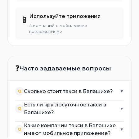
Используйте приложения
📱
4 компаний с мобильными
приложениями
❓
Часто задаваемые вопросы
Сколько стоит такси в Балашихе?
Q
▼
Есть ли круглосуточное такси в
Q
▼
Балашихе?
Какие компании такси в Балашихе
Q
▼
имеют мобильное приложение?