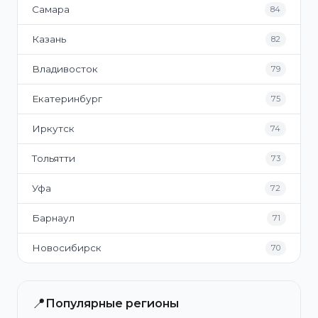
Самара
84
Казань
82
Владивосток
79
Екатеринбург
75
Иркутск
74
Тольятти
73
Уфа
72
Барнаул
71
Новосибирск
70
📍
Популярные регионы