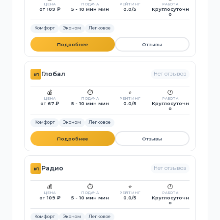
ЦЕНА
ПОДАЧА
РЕЙТИНГ
РАБОТА
от 109 ₽
5 - 10 мин мин
0.0/5
Круглосуточн
о
Комфорт
Эконом
Легковое
Подробнее
Отзывы
Глобал
Нет отзывов
#1
💰
⏱️
⭐
🕐
ЦЕНА
ПОДАЧА
РЕЙТИНГ
РАБОТА
от 67 ₽
5 - 10 мин мин
0.0/5
Круглосуточн
о
Комфорт
Эконом
Легковое
Подробнее
Отзывы
Радио
Нет отзывов
#1
💰
⏱️
⭐
🕐
ЦЕНА
ПОДАЧА
РЕЙТИНГ
РАБОТА
от 109 ₽
5 - 10 мин мин
0.0/5
Круглосуточн
о
Комфорт
Эконом
Легковое