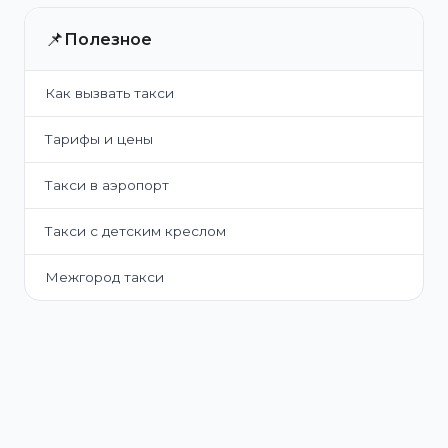
📌
Полезное
Как вызвать такси
Тарифы и цены
Такси в аэропорт
Такси с детским креслом
Межгород такси