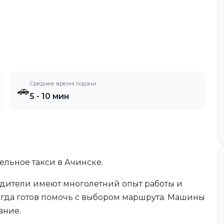
Среднее время подачи
🚗
5 - 10 мин
льное такси в Ачинске.
одители имеют многолетний опыт работы и
егда готов помочь с выбором маршрута. Машины
ание.