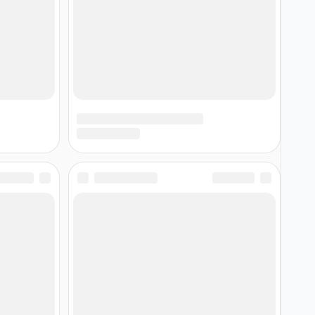
📱 Связаться с нами
ния
📺
💬
📘