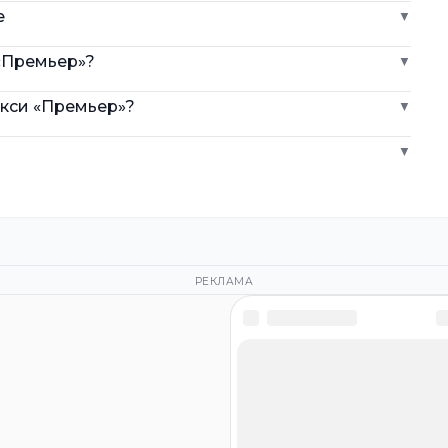
е
▼
«Премьер»?
▼
акси «Премьер»?
▼
▼
РЕКЛАМА