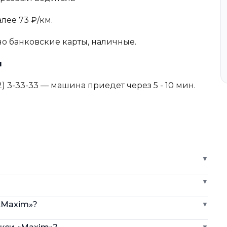
алее 73 ₽/км.
о банковские карты, наличные.
ы
) 3-33-33 — машина приедет через 5 - 10 мин.
▼
▼
«Maxim»?
▼