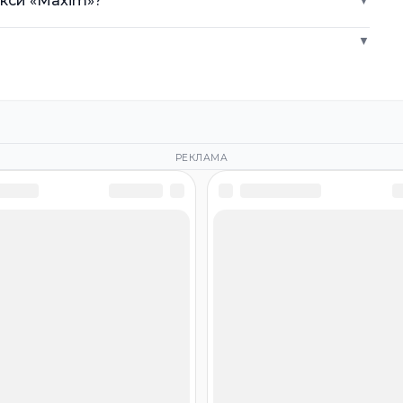
акси «Maxim»?
▼
▼
РЕКЛАМА