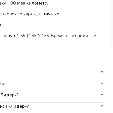
ку + 80 ₽ за километр.
анковские карты, наличные.
ы
фону +7 (351) 245-77-55. Время ожидания — 5 -
▼
ке
▼
«Лидер»?
▼
акси «Лидер»?
▼