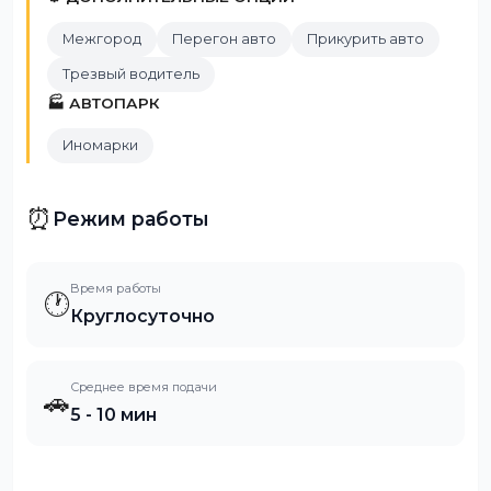
Межгород
Перегон авто
Прикурить авто
Трезвый водитель
🏭 АВТОПАРК
Иномарки
⏰
Режим работы
Время работы
🕐
Круглосуточно
Среднее время подачи
🚗
5 - 10 мин