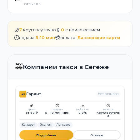
отзывов
🌙
📱
7
круглосуточно
0
с приложением
⏱️
💳
подача
5-10 мин
оплата:
Банковские карты
🚕
Компании такси в Сегеже
Гарант
Нет отзывов
#1
💰
⏱️
⭐
🕐
ЦЕНА
ПОДАЧА
РЕЙТИНГ
РАБОТА
от 60 ₽
5 - 10 мин мин
0.0/5
Круглосуточн
о
Комфорт
Эконом
Легковое
Подробнее
Отзывы