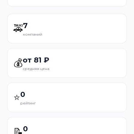
7
🚕
компаний
от 81 ₽
💰
средняя цена
0
⭐
рейтинг
0
📝