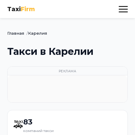
Taxi
Firm
Главная
Карелия
Такси в Карелии
РЕКЛАМА
83
🚕
компаний такси