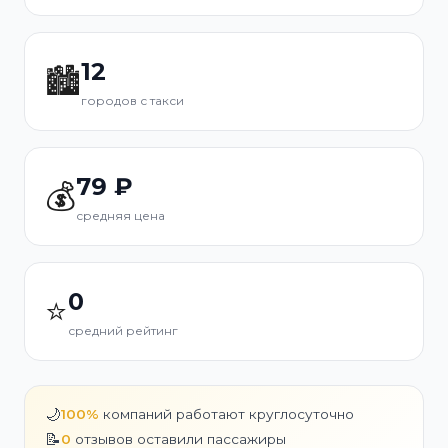
12
🏙️
городов с такси
79 ₽
💰
средняя цена
0
⭐
средний рейтинг
🌙
100%
компаний работают круглосуточно
📝
0
отзывов оставили пассажиры