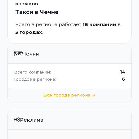
отзывов
.
Такси в Чечне
Всего в регионе работает
18 компаний
в
3 городах
.
🗺️
Чечня
14
Всего компаний:
6
Городов в регионе:
Все города региона →
📢
Реклама