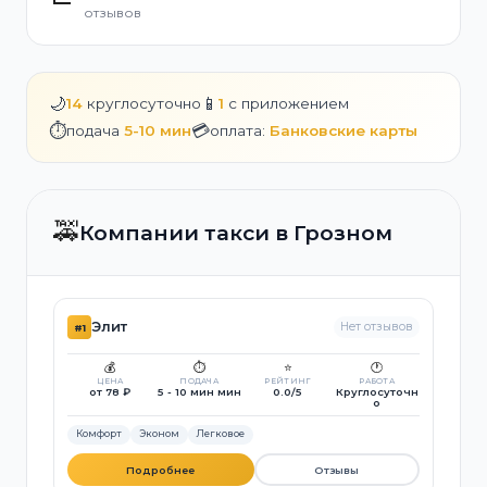
отзывов
🌙
📱
14
круглосуточно
1
с приложением
⏱️
💳
подача
5-10 мин
оплата:
Банковские карты
🚕
Компании такси в Грозном
Элит
Нет отзывов
#1
💰
⏱️
⭐
🕐
ЦЕНА
ПОДАЧА
РЕЙТИНГ
РАБОТА
от 78 ₽
5 - 10 мин мин
0.0/5
Круглосуточн
о
Комфорт
Эконом
Легковое
Подробнее
Отзывы