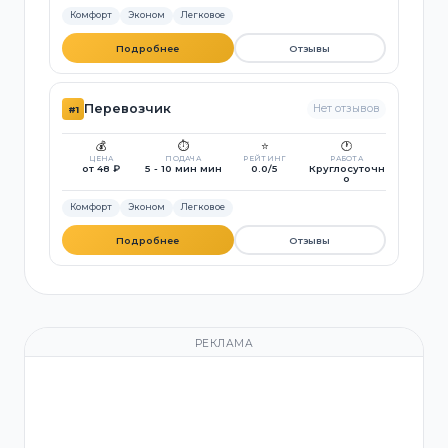
Комфорт
Эконом
Легковое
Подробнее
Отзывы
Перевозчик
Нет отзывов
#1
💰
⏱️
⭐
🕐
ЦЕНА
ПОДАЧА
РЕЙТИНГ
РАБОТА
от 48 ₽
5 - 10 мин мин
0.0/5
Круглосуточн
о
Комфорт
Эконом
Легковое
Подробнее
Отзывы
РЕКЛАМА