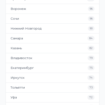
Воронеж
96
Сочи
96
Нижний Новгород
90
Самара
84
Казань
82
Владивосток
79
Екатеринбург
75
Иркутск
74
Тольятти
73
Уфа
72