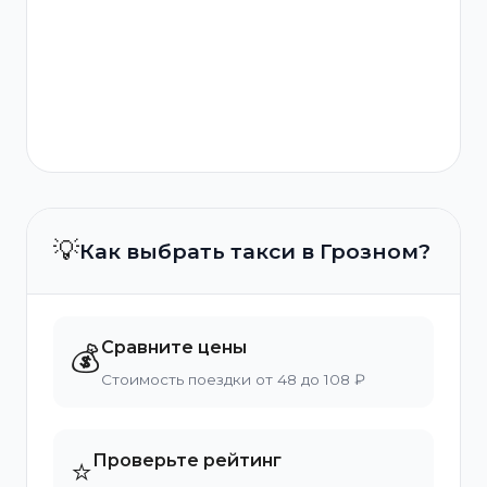
💡
Как выбрать такси в Грозном?
Сравните цены
💰
Стоимость поездки от 48 до 108 ₽
Проверьте рейтинг
⭐