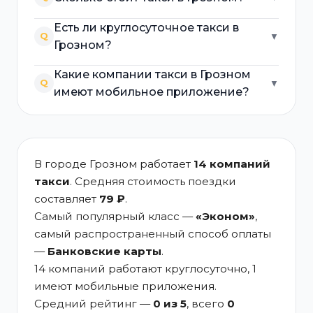
Есть ли круглосуточное такси в
Q
▼
Грозном?
Какие компании такси в Грозном
Q
▼
имеют мобильное приложение?
В городе Грозном работает
14 компаний
такси
. Средняя стоимость поездки
составляет
79 ₽
.
Самый популярный класс —
«Эконом»
,
самый распространенный способ оплаты
—
Банковские карты
.
14 компаний работают круглосуточно, 1
имеют мобильные приложения.
Средний рейтинг —
0 из 5
, всего
0