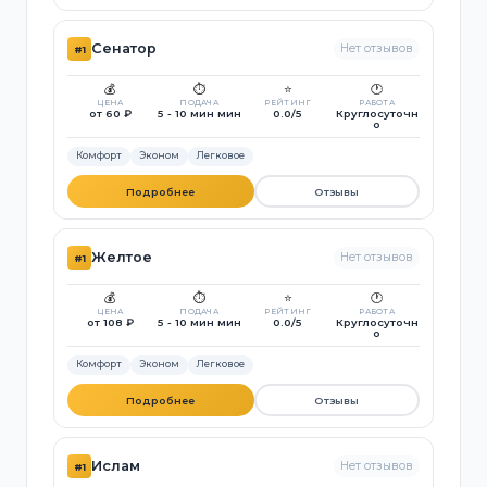
Сенатор
Нет отзывов
#1
💰
⏱️
⭐
🕐
ЦЕНА
ПОДАЧА
РЕЙТИНГ
РАБОТА
от 60 ₽
5 - 10 мин мин
0.0/5
Круглосуточн
о
Комфорт
Эконом
Легковое
Подробнее
Отзывы
Желтое
Нет отзывов
#1
💰
⏱️
⭐
🕐
ЦЕНА
ПОДАЧА
РЕЙТИНГ
РАБОТА
от 108 ₽
5 - 10 мин мин
0.0/5
Круглосуточн
о
Комфорт
Эконом
Легковое
Подробнее
Отзывы
Ислам
Нет отзывов
#1