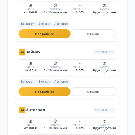
💰
⏱️
⭐
🕐
ЦЕНА
ПОДАЧА
РЕЙТИНГ
РАБОТА
от 108 ₽
5 - 10 мин мин
0.0/5
Круглосуточн
о
Комфорт
Эконом
Легковое
Подробнее
Отзывы
Вайнах
Нет отзывов
#1
💰
⏱️
⭐
🕐
ЦЕНА
ПОДАЧА
РЕЙТИНГ
РАБОТА
от 60 ₽
5 - 10 мин мин
0.0/5
Круглосуточн
о
Комфорт
Эконом
Легковое
Подробнее
Отзывы
Интеграл
Нет отзывов
#1
💰
⏱️
⭐
🕐
ЦЕНА
ПОДАЧА
РЕЙТИНГ
РАБОТА
от 108 ₽
5 - 10 мин мин
0.0/5
Круглосуточн
о