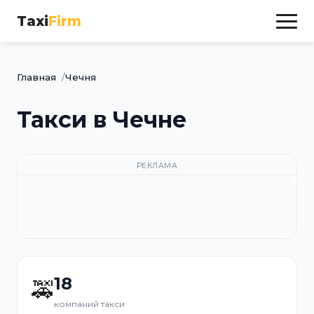
Taxi
Firm
Главная
Чечня
Такси в Чечне
РЕКЛАМА
18
🚕
компаний такси