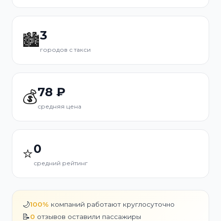
3
🏙️
городов с такси
78 ₽
💰
средняя цена
0
⭐
средний рейтинг
🌙
100%
компаний работают круглосуточно
📝
0
отзывов оставили пассажиры