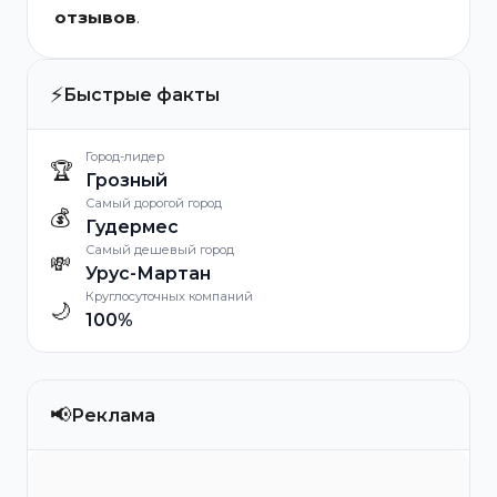
отзывов
.
⚡
Быстрые факты
Город-лидер
🏆
Грозный
Самый дорогой город
💰
Гудермес
Самый дешевый город
💸
Урус-Мартан
Круглосуточных компаний
🌙
100%
📢
Реклама