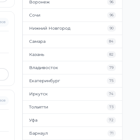
Воронеж
96
Сочи
96
вов
Нижний Новгород
90
Самара
84
Казань
82
Владивосток
79
Екатеринбург
75
Иркутск
74
вов
Тольятти
73
Уфа
72
Барнаул
71