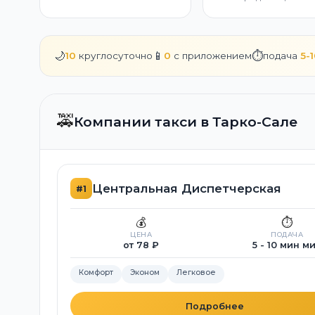
🌙
📱
⏱️
10
круглосуточно
0
с приложением
подача
5-
🚕
Компании такси в Тарко-Сале
Центральная Диспетчерская
#1
💰
⏱️
ЦЕНА
ПОДАЧА
от 78 ₽
5 - 10 мин м
Комфорт
Эконом
Легковое
Подробнее