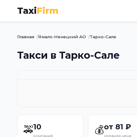
Taxi
Firm
Главная
Ямало-Ненецкий АО
Тарко-Сале
Такси в Тарко-Сале
10
от 81 ₽
🚕
💰
компаний
средняя цена