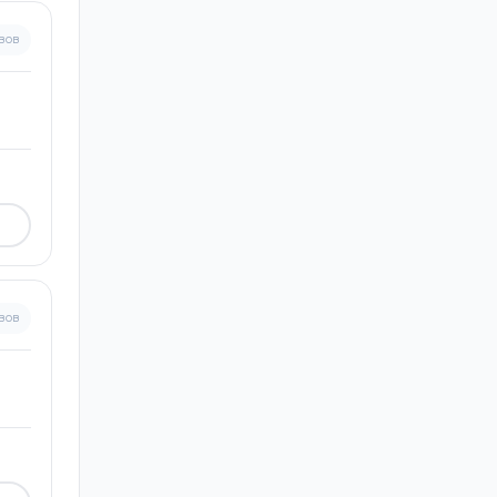
вов
вов