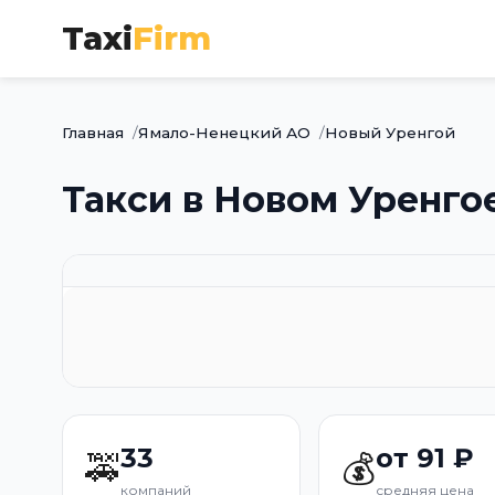
Taxi
Firm
Главная
Ямало-Ненецкий АО
Новый Уренгой
Такси в Новом Уренго
33
от 91 ₽
🚕
💰
компаний
средняя цена