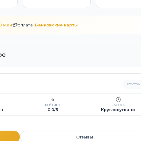
💳
10 мин
оплата:
Банковские карты
ое
Нет отзы
⭐
🕐
РЕЙТИНГ
РАБОТА
ин
0.0/5
Круглосуточно
Отзывы