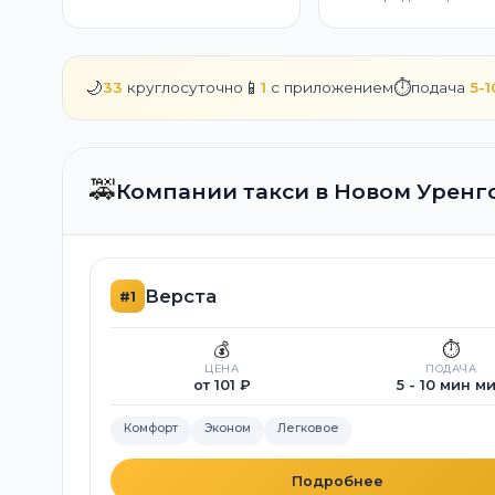
🌙
📱
⏱️
33
круглосуточно
1
с приложением
подача
5-
🚕
Компании такси в Новом Уренг
Верста
#1
💰
⏱️
ЦЕНА
ПОДАЧА
от 101 ₽
5 - 10 мин м
Комфорт
Эконом
Легковое
Подробнее