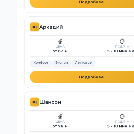
Подробнее
Аркадий
#1
💰
⏱️
ЦЕНА
ПОДАЧА
от 62 ₽
5 - 10 мин м
Комфорт
Эконом
Легковое
Подробнее
Шансон
#1
💰
⏱️
ЦЕНА
ПОДАЧА
от 78 ₽
5 - 10 мин м