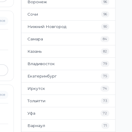
Воронеж
96
Сочи
96
вов
Нижний Новгород
90
Самара
84
Казань
82
Владивосток
79
Екатеринбург
75
Иркутск
74
вов
Тольятти
73
Уфа
72
Барнаул
71