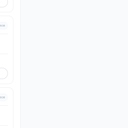
вов
вов