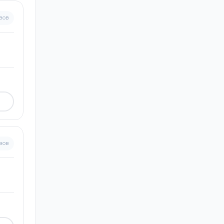
вов
вов