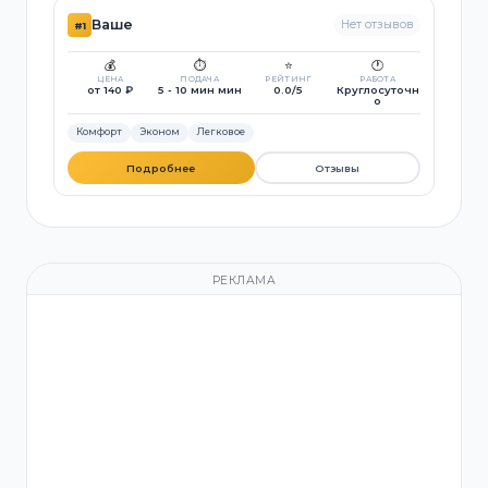
Ваше
Нет отзывов
#1
💰
⏱️
⭐
🕐
ЦЕНА
ПОДАЧА
РЕЙТИНГ
РАБОТА
от 140 ₽
5 - 10 мин мин
0.0/5
Круглосуточн
о
Комфорт
Эконом
Легковое
Подробнее
Отзывы
РЕКЛАМА