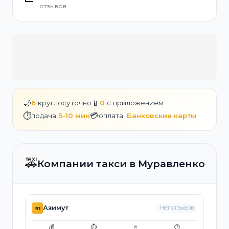
отзывов
🌙
📱
6
круглосуточно
0
с приложением
⏱️
💳
подача
5-10 мин
оплата:
Банковские карты
🚕
Компании такси в Муравленко
Азимут
Нет отзывов
#1
💰
⏱️
⭐
🕐