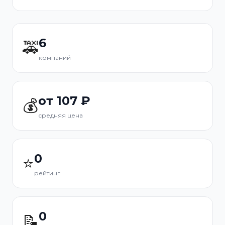
6
🚕
компаний
от 107 ₽
💰
средняя цена
0
⭐
рейтинг
0
📝