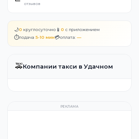
отзывов
🌙
📱
0
круглосуточно
0
с приложением
⏱️
💳
подача
5-10 мин
оплата:
—
🚕
Компании такси в Удачном
РЕКЛАМА