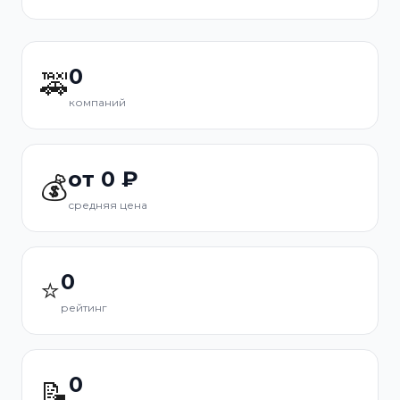
0
🚕
компаний
от 0 ₽
💰
средняя цена
0
⭐
рейтинг
0
📝