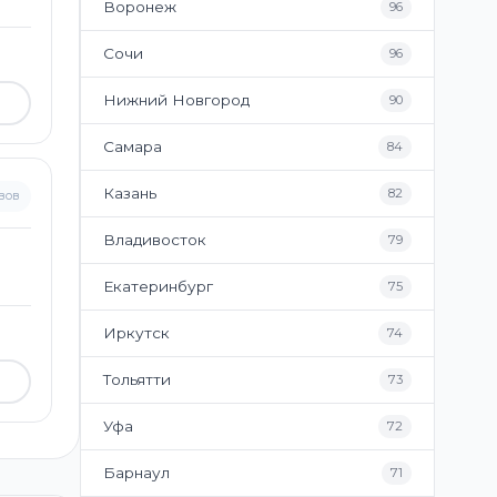
Воронеж
96
Сочи
96
Нижний Новгород
90
Самара
84
Казань
82
вов
Владивосток
79
Екатеринбург
75
Иркутск
74
Тольятти
73
Уфа
72
Барнаул
71