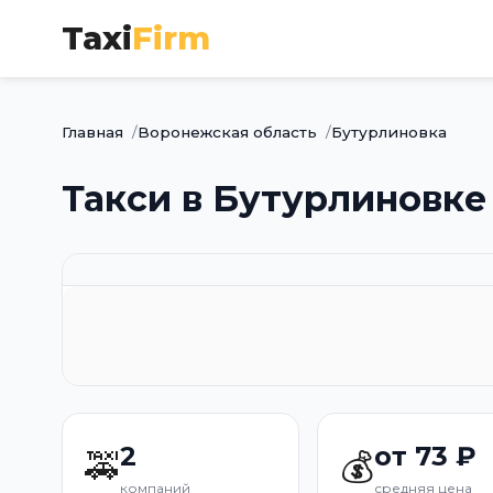
Taxi
Firm
Главная
Воронежская область
Бутурлиновка
Такси в Бутурлиновке
2
от 73 ₽
🚕
💰
компаний
средняя цена