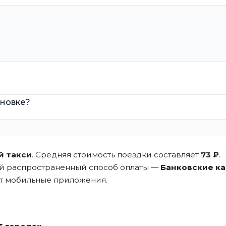
иновке?
й такси
. Средняя стоимость поездки составляет
73 ₽
.
ый распространенный способ оплаты —
Банковские к
ют мобильные приложения.
.