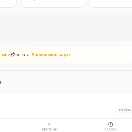
💳
0 мин
оплата:
Банковские карты
е
Нет отзы
⭐
🕐
РЕЙТИНГ
РАБОТА