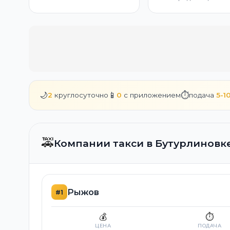
🌙
📱
⏱️
2
круглосуточно
0
с приложением
подача
5-1
🚕
Компании такси в Бутурлиновк
Рыжов
#1
💰
⏱️
ЦЕНА
ПОДАЧА