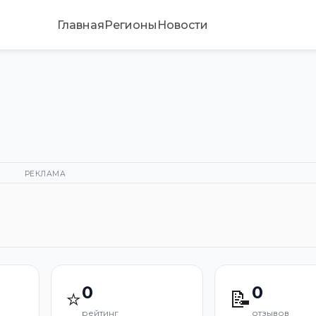
Главная
Регионы
Новости
РЕКЛАМА
0
0
⭐
📝
рейтинг
отзывов