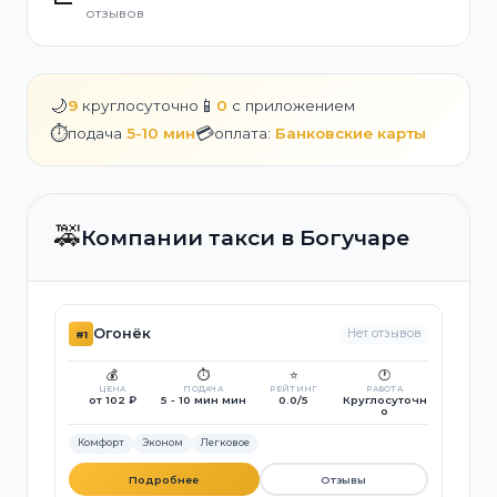
отзывов
🌙
📱
9
круглосуточно
0
с приложением
⏱️
💳
подача
5-10 мин
оплата:
Банковские карты
🚕
Компании такси в Богучаре
Огонёк
Нет отзывов
#1
💰
⏱️
⭐
🕐
ЦЕНА
ПОДАЧА
РЕЙТИНГ
РАБОТА
от 102 ₽
5 - 10 мин мин
0.0/5
Круглосуточн
о
Комфорт
Эконом
Легковое
Подробнее
Отзывы