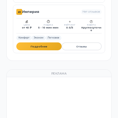
Империя
Нет отзывов
#1
💰
⏱️
⭐
🕐
ЦЕНА
ПОДАЧА
РЕЙТИНГ
РАБОТА
от 45 ₽
5 - 10 мин мин
0.0/5
Круглосуточн
о
Комфорт
Эконом
Легковое
Подробнее
Отзывы
РЕКЛАМА