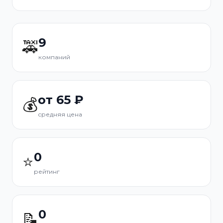
9
🚕
компаний
от 65 ₽
💰
средняя цена
0
⭐
рейтинг
0
📝