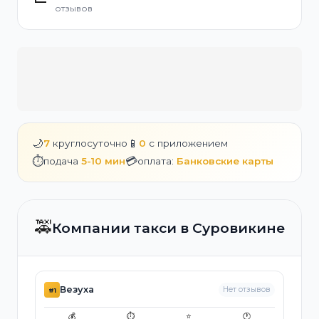
отзывов
🌙
📱
7
круглосуточно
0
с приложением
⏱️
💳
подача
5-10 мин
оплата:
Банковские карты
🚕
Компании такси в Суровикине
Везуха
Нет отзывов
#1
💰
⏱️
⭐
🕐