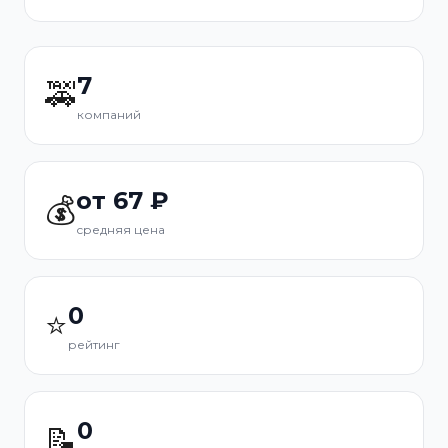
7
🚕
компаний
от 67 ₽
💰
средняя цена
0
⭐
рейтинг
0
📝