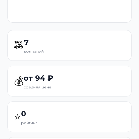
7
🚕
компаний
от 94 ₽
💰
средняя цена
0
⭐
рейтинг