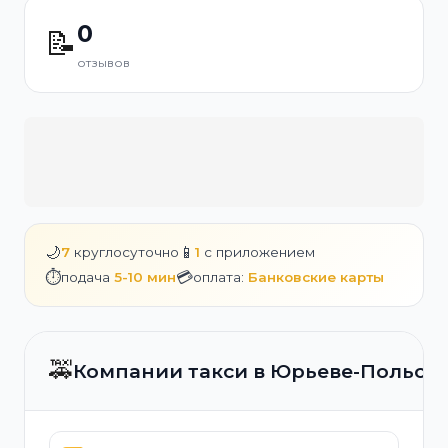
0
📝
отзывов
🌙
📱
7
круглосуточно
1
с приложением
⏱️
💳
подача
5-10 мин
оплата:
Банковские карты
🚕
Компании такси в Юрьеве-Польск