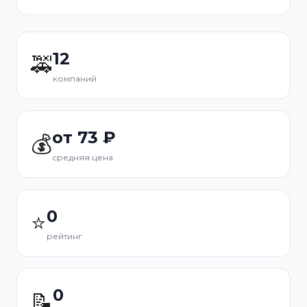
12
🚕
компаний
от 73 ₽
💰
средняя цена
0
⭐
рейтинг
0
📝