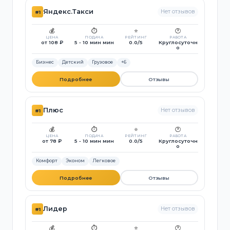
Яндекс.Такси
Нет отзывов
#1
💰
⏱️
⭐
🕐
ЦЕНА
ПОДАЧА
РЕЙТИНГ
РАБОТА
от 108 ₽
5 - 10 мин мин
0.0/5
Круглосуточн
о
Бизнес
Детский
Грузовое
+6
Подробнее
Отзывы
Плюс
Нет отзывов
#1
💰
⏱️
⭐
🕐
ЦЕНА
ПОДАЧА
РЕЙТИНГ
РАБОТА
от 78 ₽
5 - 10 мин мин
0.0/5
Круглосуточн
о
Комфорт
Эконом
Легковое
Подробнее
Отзывы
Лидер
Нет отзывов
#1
💰
⏱️
⭐
🕐