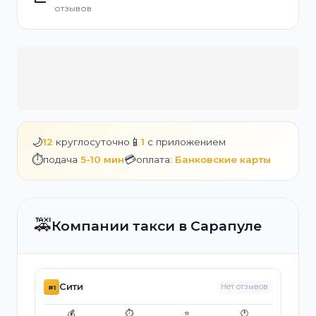
отзывов
🌙
📱
12
круглосуточно
1
с приложением
⏱️
💳
подача
5-10 мин
оплата:
Банковские карты
🚕
Компании такси в Сарапуле
Сити
Нет отзывов
#1
💰
⏱️
⭐
🕐