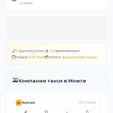
отзывов
🌙
📱
7
круглосуточно
1
с приложением
⏱️
💳
подача
5-10 мин
оплата:
Банковские карты
🚕
Компании такси в Можге
Экипаж
Нет отзывов
#1
💰
⏱️
⭐
🕐