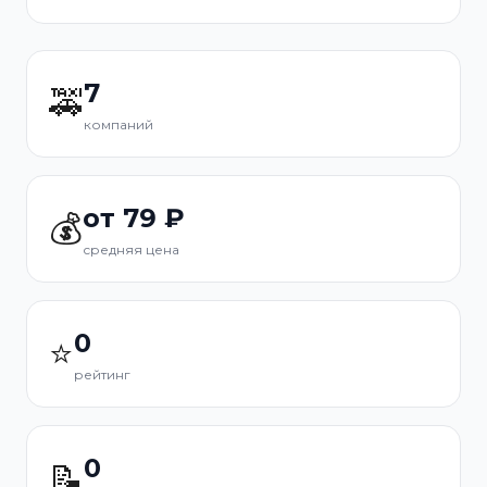
7
🚕
компаний
от 79 ₽
💰
средняя цена
0
⭐
рейтинг
0
📝