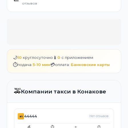
отзывов
🌙
📱
10
круглосуточно
0
с приложением
⏱️
💳
подача
5-10 мин
оплата:
Банковские карты
🚕
Компании такси в Конакове
44444
Нет отзывов
#1
💰
⏱️
⭐
🕐