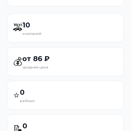
10
🚕
компаний
от 86 ₽
💰
средняя цена
0
⭐
рейтинг
0
📝