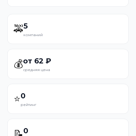
5
🚕
компаний
от 62 ₽
💰
средняя цена
0
⭐
рейтинг
0
📝