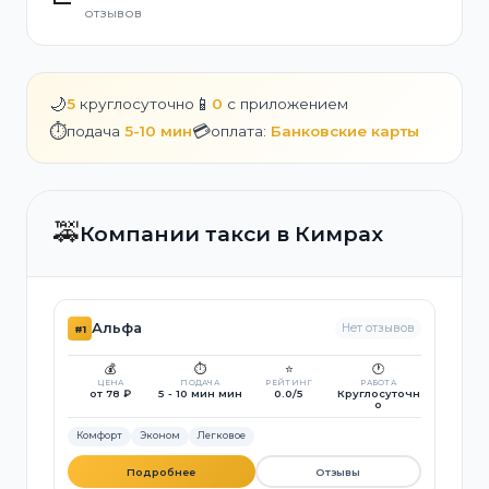
отзывов
🌙
📱
5
круглосуточно
0
с приложением
⏱️
💳
подача
5-10 мин
оплата:
Банковские карты
🚕
Компании такси в Кимрах
Альфа
Нет отзывов
#1
💰
⏱️
⭐
🕐
ЦЕНА
ПОДАЧА
РЕЙТИНГ
РАБОТА
от 78 ₽
5 - 10 мин мин
0.0/5
Круглосуточн
о
Комфорт
Эконом
Легковое
Подробнее
Отзывы