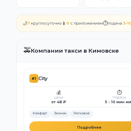
🌙
📱
⏱️
7
круглосуточно
0
с приложением
подача
5-1
🚕
Компании такси в Кимовске
City
#1
💰
⏱️
ЦЕНА
ПОДАЧА
от 48 ₽
5 - 10 мин м
Комфорт
Эконом
Легковое
Подробнее