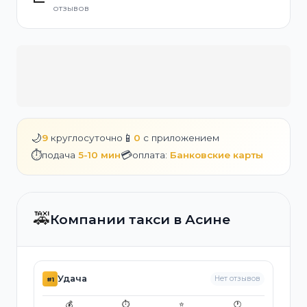
отзывов
🌙
📱
9
круглосуточно
0
с приложением
⏱️
💳
подача
5-10 мин
оплата:
Банковские карты
🚕
Компании такси в Асине
Удача
Нет отзывов
#1
💰
⏱️
⭐
🕐