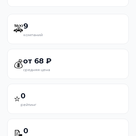
9
🚕
компаний
от 68 ₽
💰
средняя цена
0
⭐
рейтинг
0
📝