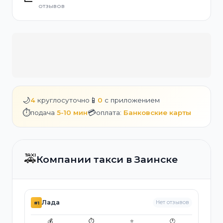
отзывов
🌙
📱
4
круглосуточно
0
с приложением
⏱️
💳
подача
5-10 мин
оплата:
Банковские карты
🚕
Компании такси в Заинске
Лада
Нет отзывов
#1
💰
⏱️
⭐
🕐