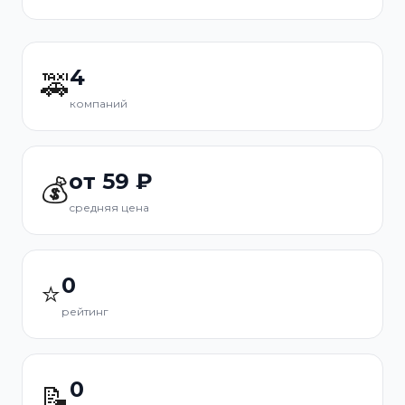
4
🚕
компаний
от 59 ₽
💰
средняя цена
0
⭐
рейтинг
0
📝