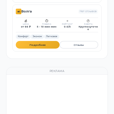
Волга
Нет отзывов
#1
💰
⏱️
⭐
🕐
ЦЕНА
ПОДАЧА
РЕЙТИНГ
РАБОТА
от 66 ₽
5 - 10 мин мин
0.0/5
Круглосуточн
о
Комфорт
Эконом
Легковое
Подробнее
Отзывы
РЕКЛАМА