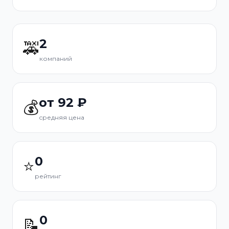
2
🚕
компаний
от 92 ₽
💰
средняя цена
0
⭐
рейтинг
0
📝