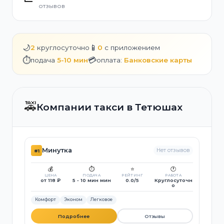
отзывов
🌙
📱
2
круглосуточно
0
с приложением
⏱️
💳
подача
5-10 мин
оплата:
Банковские карты
🚕
Компании такси в Тетюшах
Минутка
Нет отзывов
#1
💰
⏱️
⭐
🕐
ЦЕНА
ПОДАЧА
РЕЙТИНГ
РАБОТА
от 118 ₽
5 - 10 мин мин
0.0/5
Круглосуточн
о
Комфорт
Эконом
Легковое
Подробнее
Отзывы