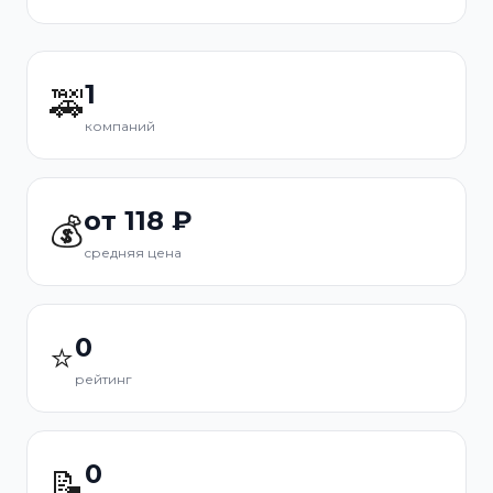
1
🚕
компаний
от 118 ₽
💰
средняя цена
0
⭐
рейтинг
0
📝