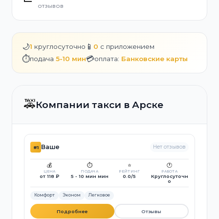
отзывов
🌙
📱
1
круглосуточно
0
с приложением
⏱️
💳
подача
5-10 мин
оплата:
Банковские карты
🚕
Компании такси в Арске
Ваше
Нет отзывов
#1
💰
⏱️
⭐
🕐
ЦЕНА
ПОДАЧА
РЕЙТИНГ
РАБОТА
от 118 ₽
5 - 10 мин мин
0.0/5
Круглосуточн
о
Комфорт
Эконом
Легковое
Подробнее
Отзывы