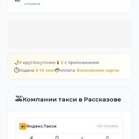
отзывов
🌙
📱
9
круглосуточно
2
с приложением
⏱️
💳
подача
5-10 мин
оплата:
Банковские карты
🚕
Компании такси в Рассказове
Яндекс.Такси
Нет отзывов
#1
💰
⏱️
⭐
🕐