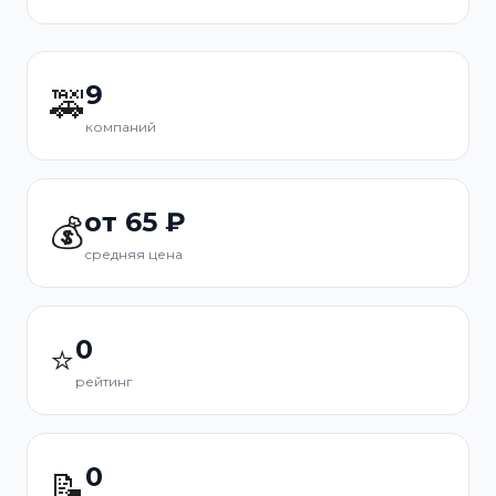
9
🚕
компаний
от 65 ₽
💰
средняя цена
0
⭐
рейтинг
0
📝