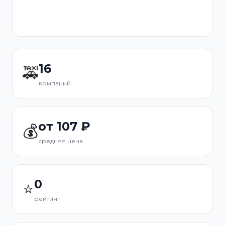
16
🚕
компаний
от 107 ₽
💰
средняя цена
0
⭐
рейтинг