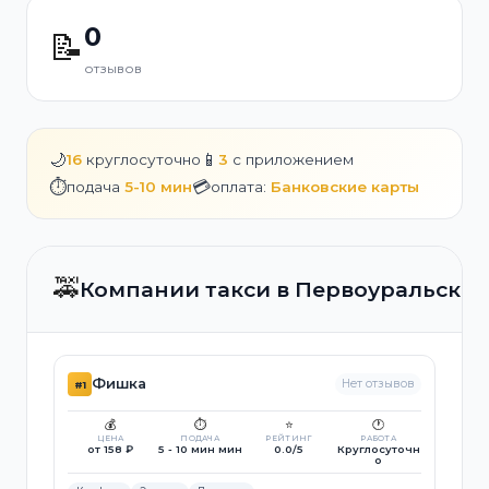
0
📝
отзывов
🌙
📱
16
круглосуточно
3
с приложением
⏱️
💳
подача
5-10 мин
оплата:
Банковские карты
🚕
Компании такси в Первоуральске
Фишка
Нет отзывов
#1
💰
⏱️
⭐
🕐
ЦЕНА
ПОДАЧА
РЕЙТИНГ
РАБОТА
от 158 ₽
5 - 10 мин мин
0.0/5
Круглосуточн
о