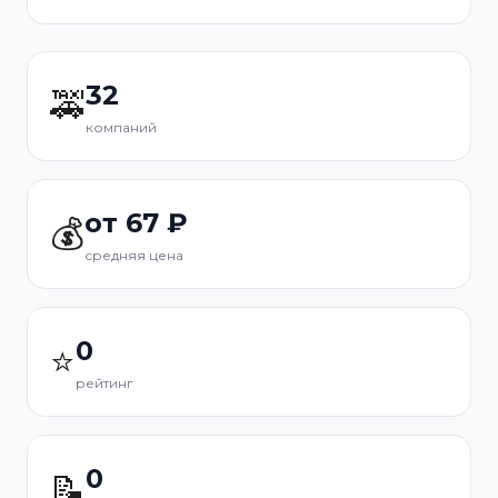
32
🚕
компаний
от 67 ₽
💰
средняя цена
0
⭐
рейтинг
0
📝