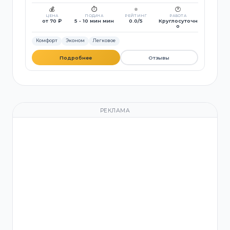
💰
⏱️
⭐
🕐
ЦЕНА
ПОДАЧА
РЕЙТИНГ
РАБОТА
от 70 ₽
5 - 10 мин мин
0.0/5
Круглосуточн
о
Комфорт
Эконом
Легковое
Подробнее
Отзывы
РЕКЛАМА