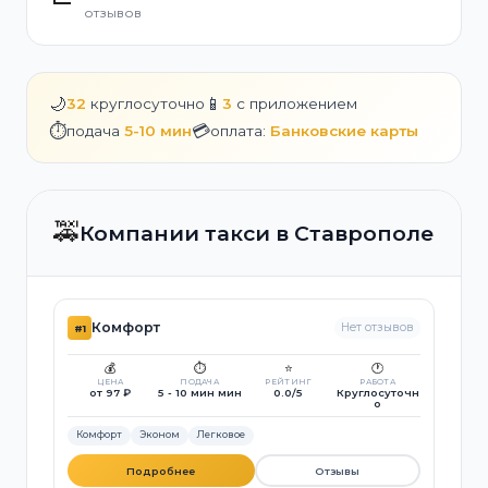
отзывов
🌙
📱
32
круглосуточно
3
с приложением
⏱️
💳
подача
5-10 мин
оплата:
Банковские карты
🚕
Компании такси в Ставрополе
Комфорт
Нет отзывов
#1
💰
⏱️
⭐
🕐
ЦЕНА
ПОДАЧА
РЕЙТИНГ
РАБОТА
от 97 ₽
5 - 10 мин мин
0.0/5
Круглосуточн
о
Комфорт
Эконом
Легковое
Подробнее
Отзывы