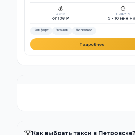
💰
⏱️
ЦЕНА
ПОДАЧА
от 108 ₽
5 - 10 мин м
Комфорт
Эконом
Легковое
Подробнее
💡
Как выбрать такси в Петровске