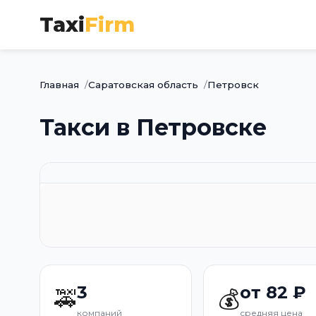
Taxi
Firm
Главная
Саратовская область
Петровск
Такси в Петровске
3
от 82 ₽
🚕
💰
компаний
средняя цена