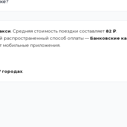
ске?
акси
. Средняя стоимость поездки составляет
82 ₽
.
ый распространенный способ оплаты —
Банковские к
ют мобильные приложения.
.
7 городах
.