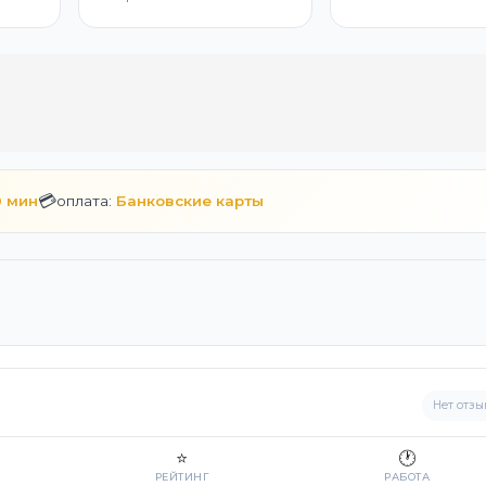
💳
0 мин
оплата:
Банковские карты
Нет отзы
⭐
🕐
РЕЙТИНГ
РАБОТА