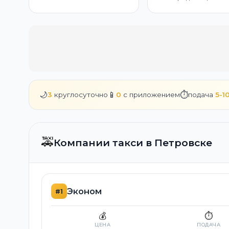
🌙
📱
⏱️
3
круглосуточно
0
с приложением
подача
5-1
🚕
Компании такси в Петровске
Эконом
#1
💰
⏱️
ЦЕНА
ПОДАЧА