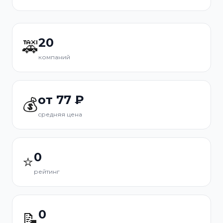
20
🚕
компаний
от 77 ₽
💰
средняя цена
0
⭐
рейтинг
0
📝