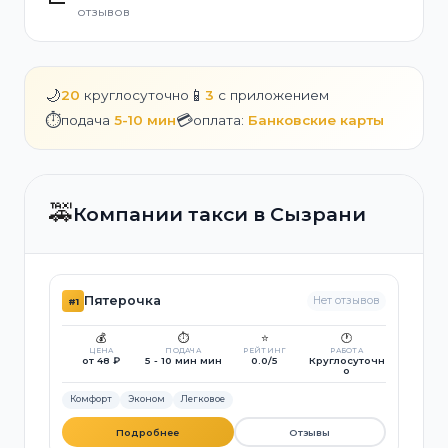
отзывов
🌙
📱
20
круглосуточно
3
с приложением
⏱️
💳
подача
5-10 мин
оплата:
Банковские карты
🚕
Компании такси в Сызрани
Пятерочка
Нет отзывов
#1
💰
⏱️
⭐
🕐
ЦЕНА
ПОДАЧА
РЕЙТИНГ
РАБОТА
от 48 ₽
5 - 10 мин мин
0.0/5
Круглосуточн
о
Комфорт
Эконом
Легковое
Подробнее
Отзывы