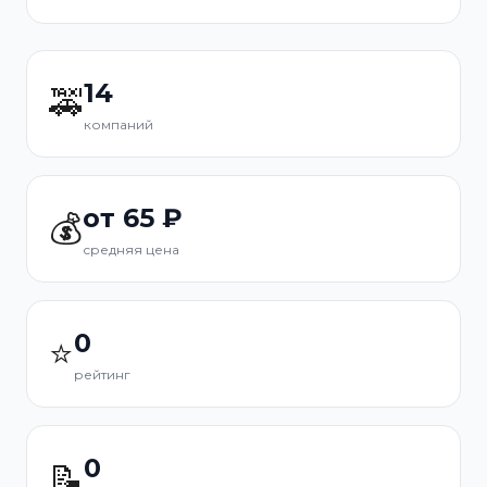
14
🚕
компаний
от 65 ₽
💰
средняя цена
0
⭐
рейтинг
0
📝