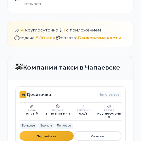
отзывов
🌙
📱
14
круглосуточно
1
с приложением
⏱️
💳
подача
5-10 мин
оплата:
Банковские карты
🚕
Компании такси в Чапаевске
Десяточка
Нет отзывов
#1
💰
⏱️
⭐
🕐
ЦЕНА
ПОДАЧА
РЕЙТИНГ
РАБОТА
от 78 ₽
5 - 10 мин мин
0.0/5
Круглосуточн
о
Комфорт
Эконом
Легковое
Подробнее
Отзывы