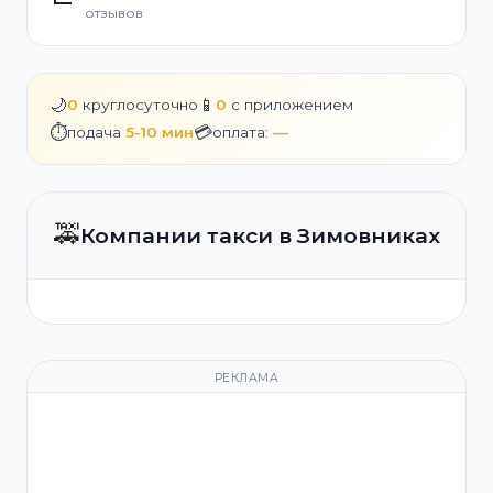
отзывов
🌙
📱
0
круглосуточно
0
с приложением
⏱️
💳
подача
5-10 мин
оплата:
—
🚕
Компании такси в Зимовниках
РЕКЛАМА