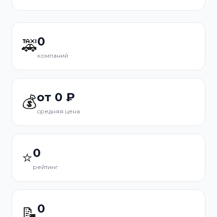
0
🚕
компаний
от 0 ₽
💰
средняя цена
0
⭐
рейтинг
0
📝