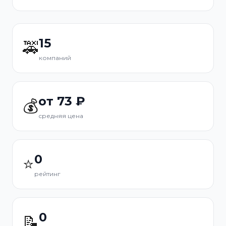
15
🚕
компаний
от 73 ₽
💰
средняя цена
0
⭐
рейтинг
0
📝