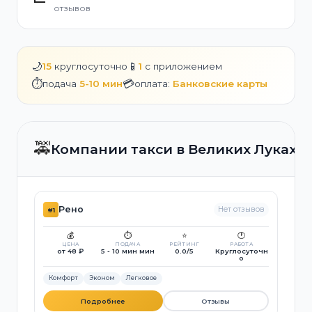
отзывов
🌙
📱
15
круглосуточно
1
с приложением
⏱️
💳
подача
5-10 мин
оплата:
Банковские карты
🚕
Компании такси в Великих Луках
Рено
Нет отзывов
#1
💰
⏱️
⭐
🕐
ЦЕНА
ПОДАЧА
РЕЙТИНГ
РАБОТА
от 48 ₽
5 - 10 мин мин
0.0/5
Круглосуточн
о
Комфорт
Эконом
Легковое
Подробнее
Отзывы