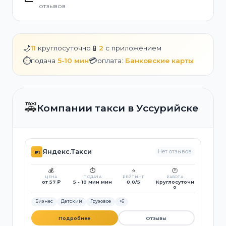
отзывов
🌙
📱
11
круглосуточно
2
с приложением
⏱️
💳
подача
5-10 мин
оплата:
Банковские карты
🚕
Компании такси в Уссурийске
Яндекс.Такси
Нет отзывов
#1
💰
⏱️
⭐
🕐
ЦЕНА
ПОДАЧА
РЕЙТИНГ
РАБОТА
от 57 ₽
5 - 10 мин мин
0.0/5
Круглосуточн
о
Бизнес
Детский
Грузовое
+6
Подробнее
Отзывы