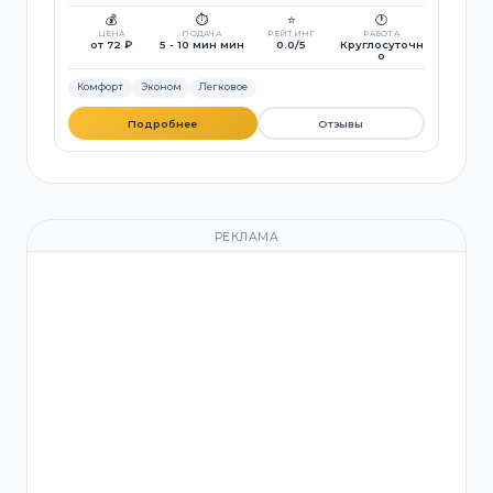
💰
⏱️
⭐
🕐
ЦЕНА
ПОДАЧА
РЕЙТИНГ
РАБОТА
от 72 ₽
5 - 10 мин мин
0.0/5
Круглосуточн
о
Комфорт
Эконом
Легковое
Подробнее
Отзывы
РЕКЛАМА