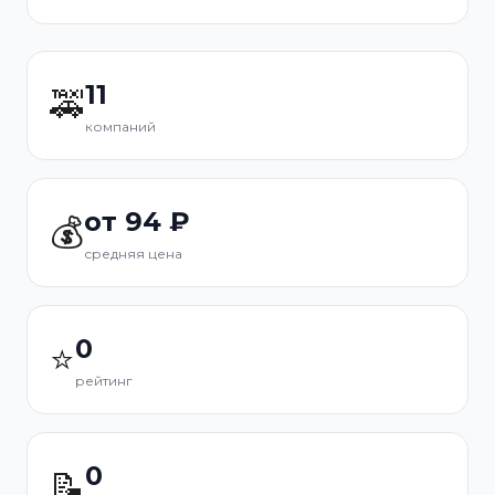
11
🚕
компаний
от 94 ₽
💰
средняя цена
0
⭐
рейтинг
0
📝