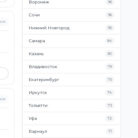
Воронеж
96
Сочи
96
вов
Нижний Новгород
90
Самара
84
Казань
82
Владивосток
79
Екатеринбург
75
Иркутск
74
вов
Тольятти
73
Уфа
72
Барнаул
71