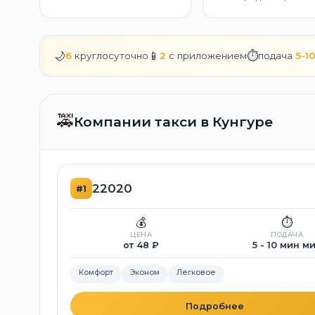
🌙
📱
⏱️
6
круглосуточно
2
с приложением
подача
5-1
🚕
Компании такси в Кунгуре
22020
#1
💰
⏱️
ЦЕНА
ПОДАЧА
от 48 ₽
5 - 10 мин м
Комфорт
Эконом
Легковое
Подробнее