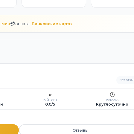
💳
0 мин
оплата:
Банковские карты
Нет отзы
⭐
🕐
РЕЙТИНГ
РАБОТА
ин
0.0/5
Круглосуточно
Отзывы