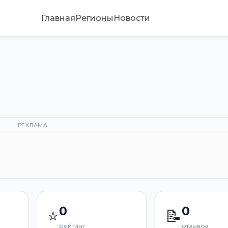
Главная
Регионы
Новости
РЕКЛАМА
0
0
⭐
📝
рейтинг
отзывов