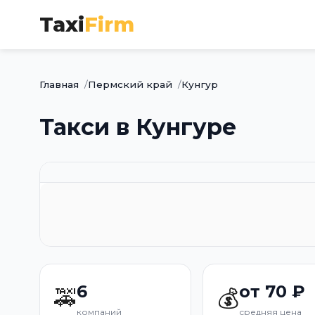
Taxi
Firm
Главная
Пермский край
Кунгур
Такси в Кунгуре
6
от 70 ₽
🚕
💰
компаний
средняя цена