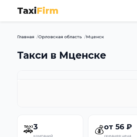
Taxi
Firm
Главная
Орловская область
Мценск
Такси в Мценске
3
от 56 ₽
🚕
💰
компаний
средняя цена