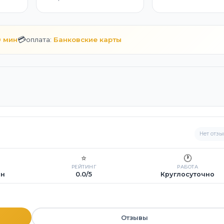
💳
0 мин
оплата:
Банковские карты
Нет отзы
⭐
🕐
РЕЙТИНГ
РАБОТА
ин
0.0/5
Круглосуточно
Отзывы