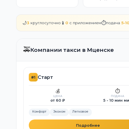
🌙
📱
⏱️
3
круглосуточно
0
с приложением
подача
5-1
🚕
Компании такси в Мценске
Старт
#1
💰
⏱️
ЦЕНА
ПОДАЧА
от 60 ₽
5 - 10 мин м
Комфорт
Эконом
Легковое
Подробнее