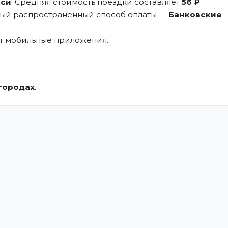
кси
. Средняя стоимость поездки составляет
56 ₽
.
мый распространенный способ оплаты —
Банковские
ют мобильные приложения.
.
городах
.