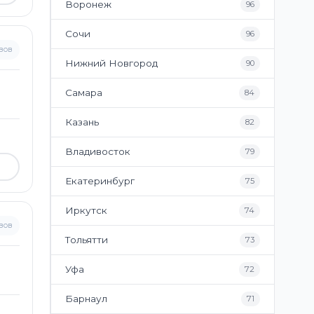
Воронеж
96
Сочи
96
вов
Нижний Новгород
90
Самара
84
Казань
82
Владивосток
79
Екатеринбург
75
Иркутск
74
вов
Тольятти
73
Уфа
72
Барнаул
71