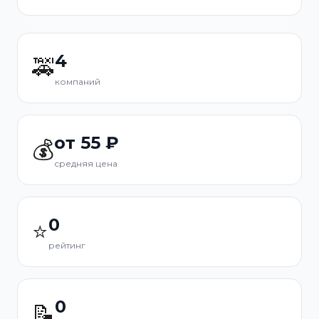
4
🚕
компаний
от 55 ₽
💰
средняя цена
0
⭐
рейтинг
0
📝