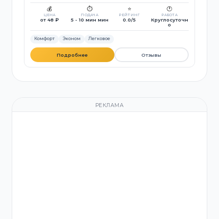
💰
⏱️
⭐
🕐
ЦЕНА
ПОДАЧА
РЕЙТИНГ
РАБОТА
от 48 ₽
5 - 10 мин мин
0.0/5
Круглосуточн
о
Комфорт
Эконом
Легковое
Подробнее
Отзывы
РЕКЛАМА