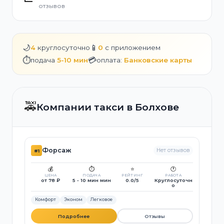
отзывов
🌙
📱
4
круглосуточно
0
с приложением
⏱️
💳
подача
5-10 мин
оплата:
Банковские карты
🚕
Компании такси в Болхове
Форсаж
Нет отзывов
#1
💰
⏱️
⭐
🕐
ЦЕНА
ПОДАЧА
РЕЙТИНГ
РАБОТА
от 78 ₽
5 - 10 мин мин
0.0/5
Круглосуточн
о
Комфорт
Эконом
Легковое
Подробнее
Отзывы