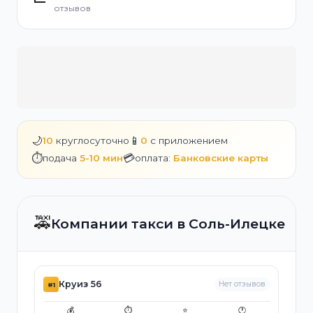
отзывов
🌙
📱
10
круглосуточно
0
с приложением
⏱️
💳
подача
5-10 мин
оплата:
Банковские карты
🚕
Компании такси в Соль-Илецке
Круиз 56
Нет отзывов
#1
💰
⏱️
⭐
🕐