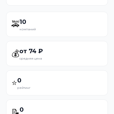
10
🚕
компаний
от 74 ₽
💰
средняя цена
0
⭐
рейтинг
0
📝