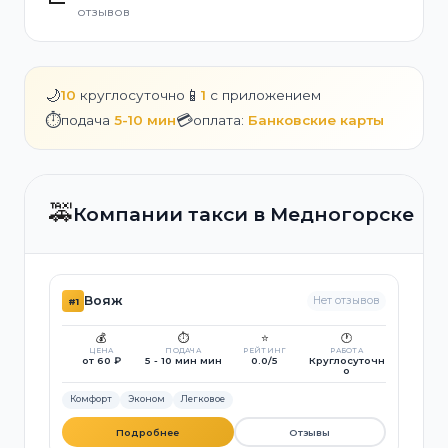
отзывов
🌙
📱
10
круглосуточно
1
с приложением
⏱️
💳
подача
5-10 мин
оплата:
Банковские карты
🚕
Компании такси в Медногорске
Вояж
Нет отзывов
#1
💰
⏱️
⭐
🕐
ЦЕНА
ПОДАЧА
РЕЙТИНГ
РАБОТА
от 60 ₽
5 - 10 мин мин
0.0/5
Круглосуточн
о
Комфорт
Эконом
Легковое
Подробнее
Отзывы