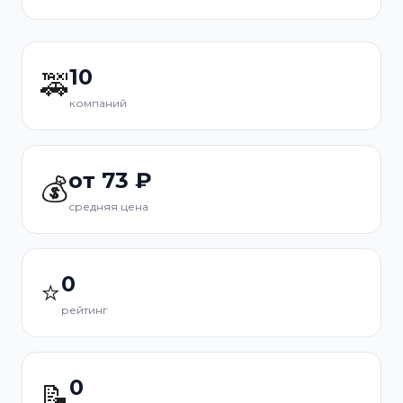
10
🚕
компаний
от 73 ₽
💰
средняя цена
0
⭐
рейтинг
0
📝