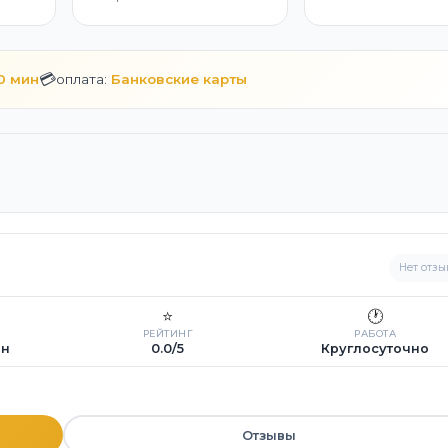
💳
10 мин
оплата:
Банковские карты
Нет отзы
⭐
🕐
РЕЙТИНГ
РАБОТА
ин
0.0/5
Круглосуточно
Отзывы