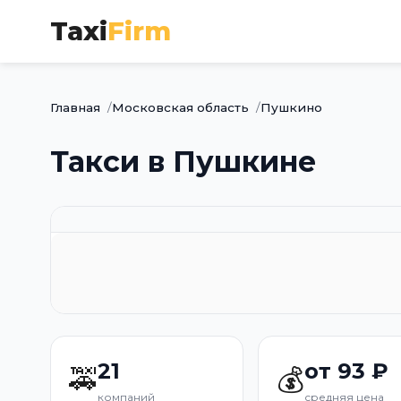
Taxi
Firm
Главная
Московская область
Пушкино
Такси в Пушкине
21
от 93 ₽
🚕
💰
компаний
средняя цена