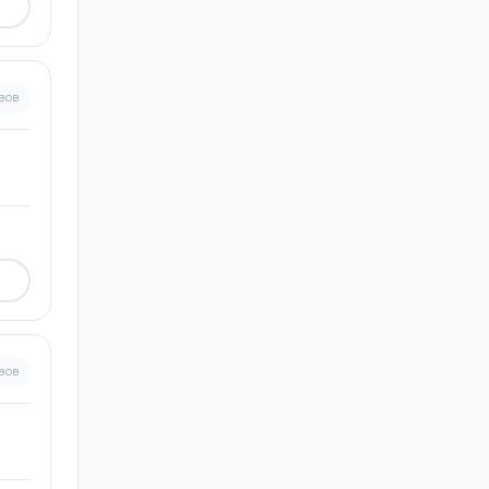
вов
вов