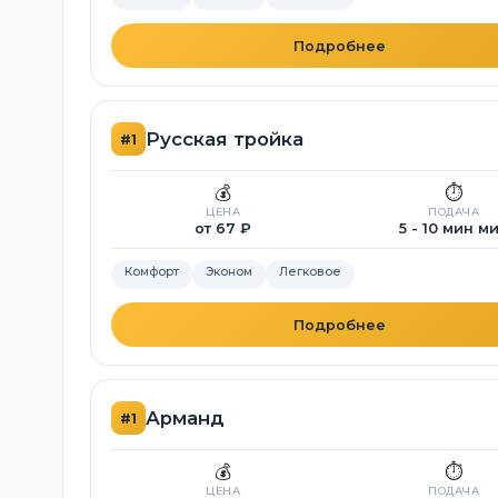
Подробнее
Русская тройка
#1
💰
⏱️
ЦЕНА
ПОДАЧА
от 67 ₽
5 - 10 мин м
Комфорт
Эконом
Легковое
Подробнее
Арманд
#1
💰
⏱️
ЦЕНА
ПОДАЧА