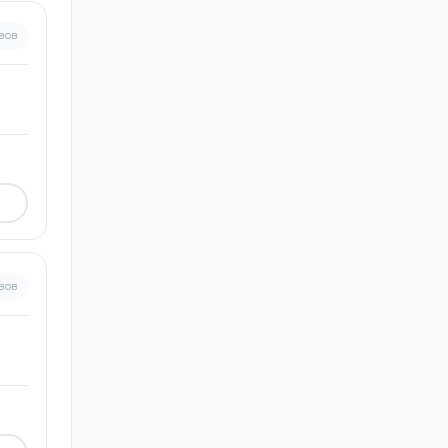
вов
вов