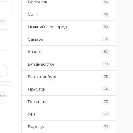
Воронеж
96
Сочи
96
вов
Нижний Новгород
90
Самара
84
Казань
82
Владивосток
79
Екатеринбург
75
Иркутск
74
вов
Тольятти
73
Уфа
72
Барнаул
71