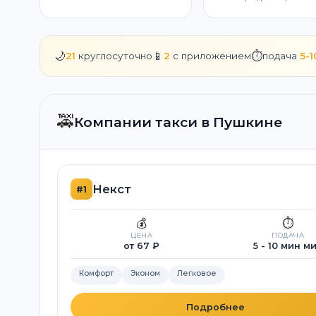
🌙
📱
⏱️
21
круглосуточно
2
с приложением
подача
5-
🚕
Компании такси в Пушкине
Некст
#1
💰
⏱️
ЦЕНА
ПОДАЧА
от 67 ₽
5 - 10 мин м
Комфорт
Эконом
Легковое
Подробнее