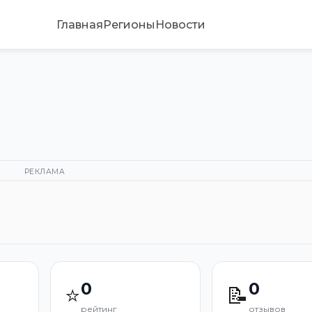
Главная
Регионы
Новости
РЕКЛАМА
0
0
⭐
📝
рейтинг
отзывов