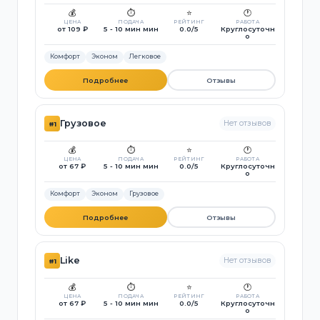
💰
⏱️
⭐
🕐
ЦЕНА
ПОДАЧА
РЕЙТИНГ
РАБОТА
от 109 ₽
5 - 10 мин мин
0.0/5
Круглосуточн
о
Комфорт
Эконом
Легковое
Подробнее
Отзывы
Грузовое
Нет отзывов
#1
💰
⏱️
⭐
🕐
ЦЕНА
ПОДАЧА
РЕЙТИНГ
РАБОТА
от 67 ₽
5 - 10 мин мин
0.0/5
Круглосуточн
о
Комфорт
Эконом
Грузовое
Подробнее
Отзывы
Like
Нет отзывов
#1
💰
⏱️
⭐
🕐
ЦЕНА
ПОДАЧА
РЕЙТИНГ
РАБОТА
от 67 ₽
5 - 10 мин мин
0.0/5
Круглосуточн
о