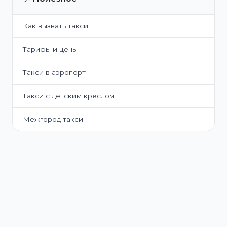
Как вызвать такси
Тарифы и цены
Такси в аэропорт
Такси с детским креслом
Межгород такси