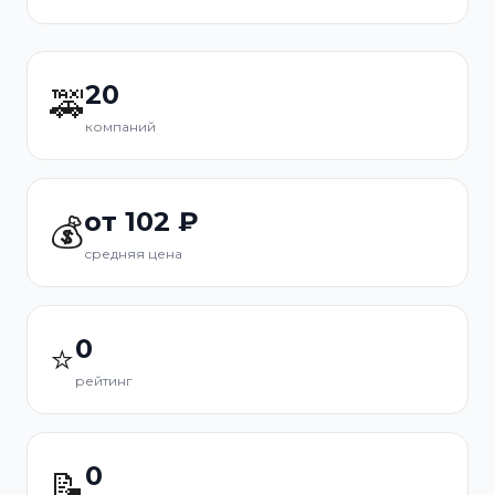
20
🚕
компаний
от 102 ₽
💰
средняя цена
0
⭐
рейтинг
0
📝