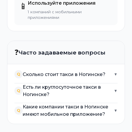
Используйте приложения
📱
1 компаний с мобильными
приложениями
❓
Часто задаваемые вопросы
Сколько стоит такси в Ногинске?
Q
▼
Есть ли круглосуточное такси в
Q
▼
Ногинске?
Какие компании такси в Ногинске
Q
▼
имеют мобильное приложение?