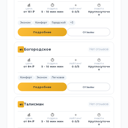
💰
⏱️
⭐
🕐
ЦЕНА
ПОДАЧА
РЕЙТИНГ
РАБОТА
от 151 ₽
5 - 10 мин мин
0.0/5
Круглосуточн
о
Эконом
Комфорт
Городской
+3
Подробнее
Отзывы
Богородское
Нет отзывов
#1
💰
⏱️
⭐
🕐
ЦЕНА
ПОДАЧА
РЕЙТИНГ
РАБОТА
от 84 ₽
5 - 10 мин мин
0.0/5
Круглосуточн
о
Комфорт
Эконом
Легковое
Подробнее
Отзывы
Талисман
Нет отзывов
#1
💰
⏱️
⭐
🕐
ЦЕНА
ПОДАЧА
РЕЙТИНГ
РАБОТА
от 84 ₽
5 - 10 мин мин
0.0/5
Круглосуточн
о