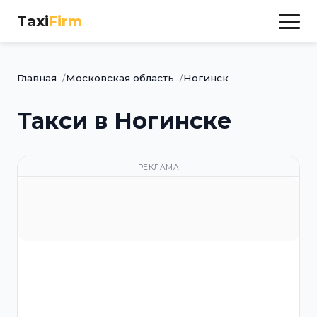
Taxi
Firm
Главная
Московская область
Ногинск
Такси в Ногинске
РЕКЛАМА