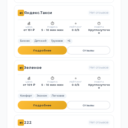
Яндекс.Такси
Нет отзывов
#1
💰
⏱️
⭐
🕐
ЦЕНА
ПОДАЧА
РЕЙТИНГ
РАБОТА
от 151 ₽
5 - 10 мин мин
0.0/5
Круглосуточн
о
Бизнес
Детский
Грузовое
+6
Подробнее
Отзывы
Зеленое
Нет отзывов
#1
💰
⏱️
⭐
🕐
ЦЕНА
ПОДАЧА
РЕЙТИНГ
РАБОТА
от 109 ₽
5 - 10 мин мин
0.0/5
Круглосуточн
о
Комфорт
Эконом
Легковое
Подробнее
Отзывы
222
Нет отзывов
#1