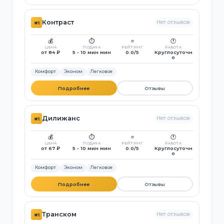
Контраст
Нет отзывов
#1
💰
⏱️
⭐
🕐
ЦЕНА
ПОДАЧА
РЕЙТИНГ
РАБОТА
от 84 ₽
5 - 10 мин мин
0.0/5
Круглосуточн
о
Комфорт
Эконом
Легковое
Подробнее
Отзывы
Дилижанс
Нет отзывов
#1
💰
⏱️
⭐
🕐
ЦЕНА
ПОДАЧА
РЕЙТИНГ
РАБОТА
от 67 ₽
5 - 10 мин мин
0.0/5
Круглосуточн
о
Комфорт
Эконом
Легковое
Подробнее
Отзывы
Транском
Нет отзывов
#1