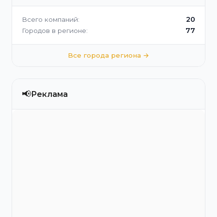
20
Всего компаний:
77
Городов в регионе:
Все города региона →
📢
Реклама