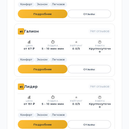
Комфорт
Эконом
Легковое
Подробнее
Отзывы
Галион
Нет отзывов
#1
💰
⏱️
⭐
🕐
ЦЕНА
ПОДАЧА
РЕЙТИНГ
РАБОТА
от 67 ₽
5 - 10 мин мин
0.0/5
Круглосуточн
о
Комфорт
Эконом
Легковое
Подробнее
Отзывы
Лидер
Нет отзывов
#1
💰
⏱️
⭐
🕐
ЦЕНА
ПОДАЧА
РЕЙТИНГ
РАБОТА
от 151 ₽
5 - 10 мин мин
0.0/5
Круглосуточн
о
Комфорт
Эконом
Легковое
Подробнее
Отзывы