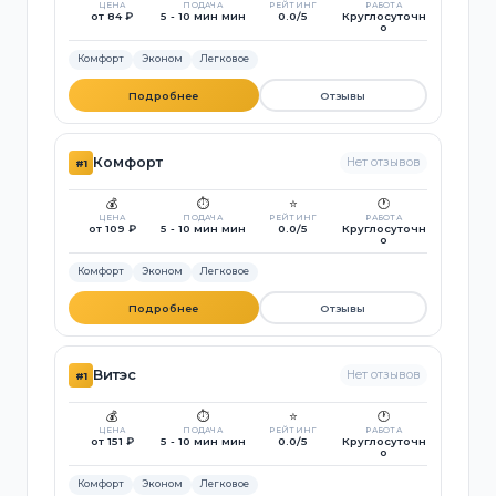
ЦЕНА
ПОДАЧА
РЕЙТИНГ
РАБОТА
от 84 ₽
5 - 10 мин мин
0.0/5
Круглосуточн
о
Комфорт
Эконом
Легковое
Подробнее
Отзывы
Комфорт
Нет отзывов
#1
💰
⏱️
⭐
🕐
ЦЕНА
ПОДАЧА
РЕЙТИНГ
РАБОТА
от 109 ₽
5 - 10 мин мин
0.0/5
Круглосуточн
о
Комфорт
Эконом
Легковое
Подробнее
Отзывы
Витэс
Нет отзывов
#1
💰
⏱️
⭐
🕐
ЦЕНА
ПОДАЧА
РЕЙТИНГ
РАБОТА
от 151 ₽
5 - 10 мин мин
0.0/5
Круглосуточн
о
Комфорт
Эконом
Легковое