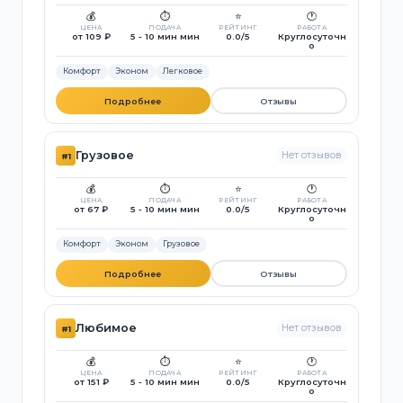
💰
⏱️
⭐
🕐
ЦЕНА
ПОДАЧА
РЕЙТИНГ
РАБОТА
от 109 ₽
5 - 10 мин мин
0.0/5
Круглосуточн
о
Комфорт
Эконом
Легковое
Подробнее
Отзывы
Грузовое
Нет отзывов
#1
💰
⏱️
⭐
🕐
ЦЕНА
ПОДАЧА
РЕЙТИНГ
РАБОТА
от 67 ₽
5 - 10 мин мин
0.0/5
Круглосуточн
о
Комфорт
Эконом
Грузовое
Подробнее
Отзывы
Любимое
Нет отзывов
#1
💰
⏱️
⭐
🕐
ЦЕНА
ПОДАЧА
РЕЙТИНГ
РАБОТА
от 151 ₽
5 - 10 мин мин
0.0/5
Круглосуточн
о