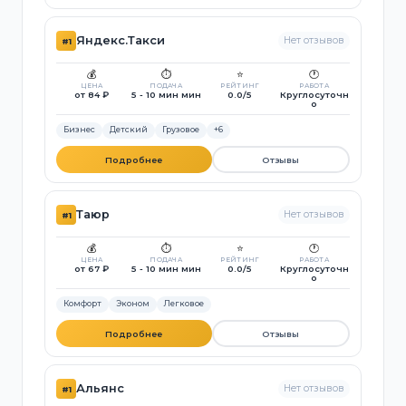
Яндекс.Такси
Нет отзывов
#1
💰
⏱️
⭐
🕐
ЦЕНА
ПОДАЧА
РЕЙТИНГ
РАБОТА
от 84 ₽
5 - 10 мин мин
0.0/5
Круглосуточн
о
Бизнес
Детский
Грузовое
+6
Подробнее
Отзывы
Таюр
Нет отзывов
#1
💰
⏱️
⭐
🕐
ЦЕНА
ПОДАЧА
РЕЙТИНГ
РАБОТА
от 67 ₽
5 - 10 мин мин
0.0/5
Круглосуточн
о
Комфорт
Эконом
Легковое
Подробнее
Отзывы
Альянс
Нет отзывов
#1