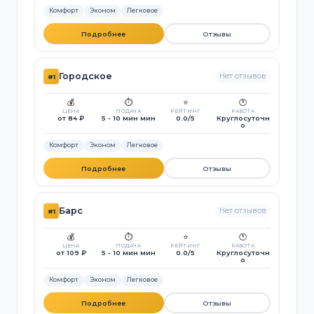
Комфорт
Эконом
Легковое
Подробнее
Отзывы
Городское
Нет отзывов
#1
💰
⏱️
⭐
🕐
ЦЕНА
ПОДАЧА
РЕЙТИНГ
РАБОТА
от 84 ₽
5 - 10 мин мин
0.0/5
Круглосуточн
о
Комфорт
Эконом
Легковое
Подробнее
Отзывы
Барс
Нет отзывов
#1
💰
⏱️
⭐
🕐
ЦЕНА
ПОДАЧА
РЕЙТИНГ
РАБОТА
от 109 ₽
5 - 10 мин мин
0.0/5
Круглосуточн
о
Комфорт
Эконом
Легковое
Подробнее
Отзывы